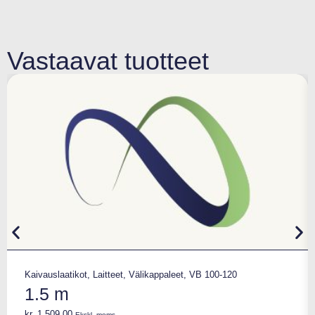
Vastaavat tuotteet
Kaivauslaatikot
,
Laitteet
,
Välikappaleet
,
VB 100-120
1.5 m
kr.
1.509,00
Ekskl. moms