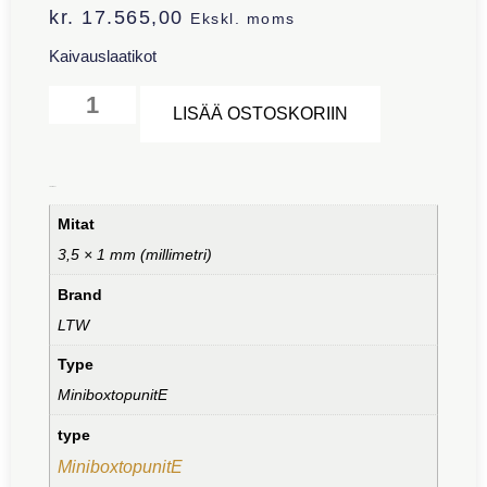
kr.
17.565,00
Ekskl. moms
Kaivauslaatikot
Alternative:
LISÄÄ OSTOSKORIIN
Lisätiedot
Mitat
3,5 × 1 mm (millimetri)
Brand
LTW
Type
MiniboxtopunitE
type
MiniboxtopunitE