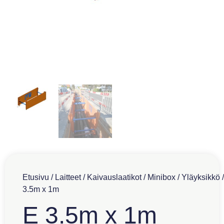
Etusivu
/
Laitteet
/
Kaivauslaatikot
/
Minibox
/
Yläyksikkö
/
3.5m x 1m
E 3.5m x 1m