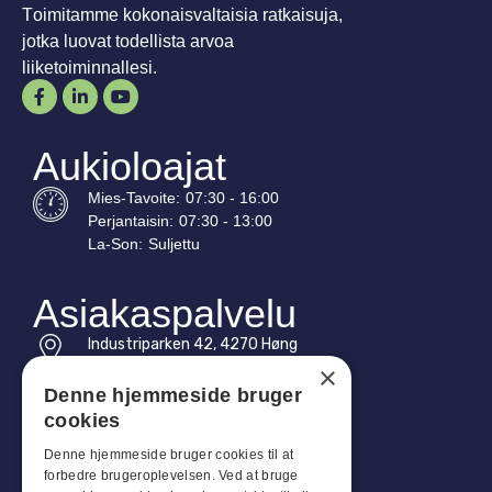
Toimitamme kokonaisvaltaisia ratkaisuja,
jotka luovat todellista arvoa
liiketoiminnallesi.
Aukioloajat
Mies-
Tavoite
:
07:30 - 16:00
Perjantaisin:
07:30 - 13:00
La-
Son
:
Suljettu
Asiakaspalvelu
Industriparken 42, 4270 Høng
CVR: 17261436
×
Denne hjemmeside bruger
Puh: +45 4396 4122
cookies
Sähköposti: vb@viggobendz.dk
Denne hjemmeside bruger cookies til at
forbedre brugeroplevelsen. Ved at bruge