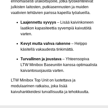
erinomaisesti urakoitsijoille, jotka työskentelevät
julkisten laitosten, putkiasennusten ja muiden
vaativien tehtävien parissa kapeilla työalueilla.
Laajennettu syvyys
– Lisää kaivinkoneen
laatikon kapasiteettia syvempiä kaivutöitä
varten.
Kevyt mutta vahva rakenne
– Helppo
käsitellä vakaudesta tinkimättä.
Turvallinen ja joustava
– Yhteensopiva
LTW Minibox Baseunitin kanssa optimaalista
kaivantosuojausta varten.
LTW Minibox Top Unit on luotettava ja
modulaarinen ratkaisu, joka lisää
kaivuhankkeidesi turvallisuutta ja tehokkuutta.