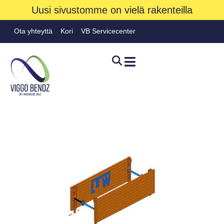
Uusi sivustomme on vielä rakenteilla
Ota yhteyttä
Kori
VB Servicecenter