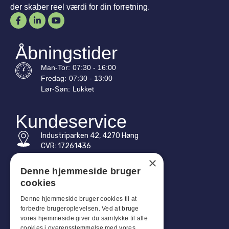
der skaber reel værdi for din forretning.
Åbningstider
Man-
Tor
:
07:30 - 16:00
Fredag:
07:30 - 13:00
Lør-
Søn
:
Lukket
Kundeservice
Industriparken 42, 4270 Høng
CVR: 17261436
×
Tlf: +45 4396 4122
Denne hjemmeside bruger
cookies
E-mail: vb@viggobendz.dk
Denne hjemmeside bruger cookies til at
Quicklinks
forbedre brugeroplevelsen. Ved at bruge
vores hjemmeside giver du samtykke til alle
Persondatapolitik
cookies i overensstemmelse med vores