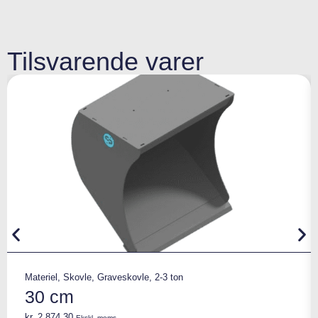
Tilsvarende varer
Materiel
,
Skovle
,
Graveskovle
,
2-3 ton
30 cm
kr.
2.874,30
Ekskl. moms