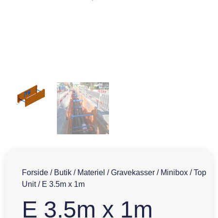
Forside
/
Butik
/
Materiel
/
Gravekasser
/
Minibox
/
Top
Unit
/ E 3.5m x 1m
E 3.5m x 1m