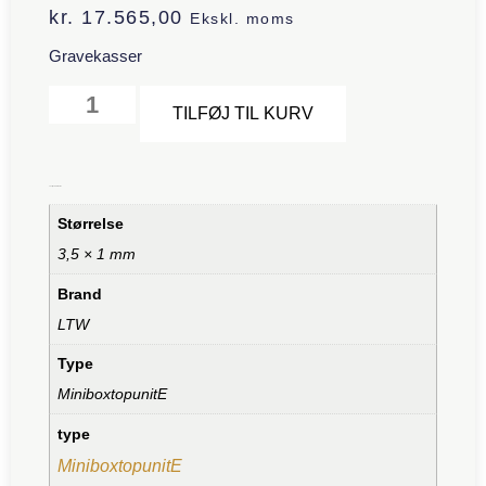
kr.
17.565,00
Ekskl. moms
Gravekasser
Alternative:
TILFØJ TIL KURV
Yderligere information
Størrelse
3,5 × 1 mm
Brand
LTW
Type
MiniboxtopunitE
type
MiniboxtopunitE