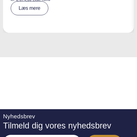
A
Læs mere
lt
e
r
n
a
ti
v
e
:
Nyhedsbrev
Tilmeld dig vores nyhedsbrev