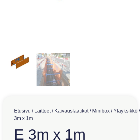
Etusivu
/
Laitteet
/
Kaivauslaatikot
/
Minibox
/
Yläyksikkö
/
3m x 1m
E 3m x 1m