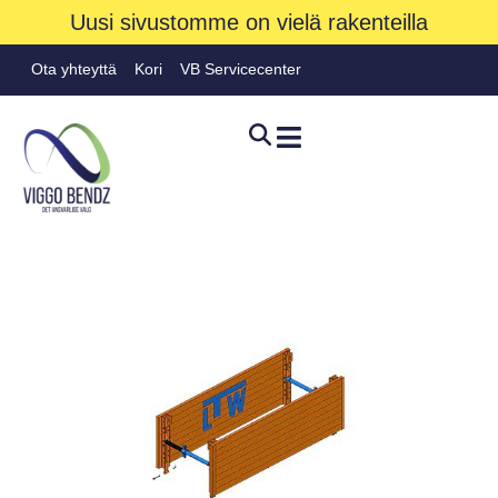
Uusi sivustomme on vielä rakenteilla
Ota yhteyttä
Kori
VB Servicecenter