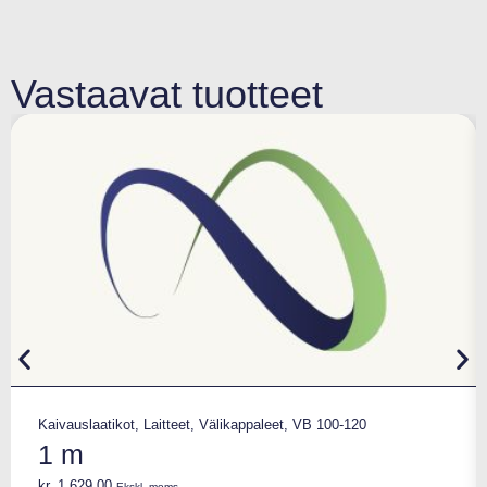
Vastaavat tuotteet
Kaivauslaatikot
,
Laitteet
,
Välikappaleet
,
VB 100-120
1 m
kr.
1.629,00
Ekskl. moms