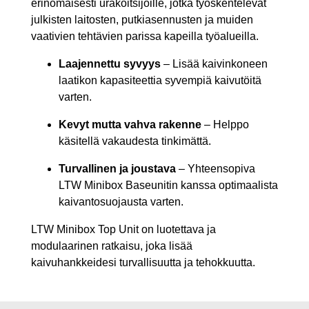
erinomaisesti urakoitsijoille, jotka työskentelevät
julkisten laitosten, putkiasennusten ja muiden
vaativien tehtävien parissa kapeilla työalueilla.
Laajennettu syvyys
– Lisää kaivinkoneen
laatikon kapasiteettia syvempiä kaivutöitä
varten.
Kevyt mutta vahva rakenne
– Helppo
käsitellä vakaudesta tinkimättä.
Turvallinen ja joustava
– Yhteensopiva
LTW Minibox Baseunitin kanssa optimaalista
kaivantosuojausta varten.
LTW Minibox Top Unit on luotettava ja
modulaarinen ratkaisu, joka lisää
kaivuhankkeidesi turvallisuutta ja tehokkuutta.