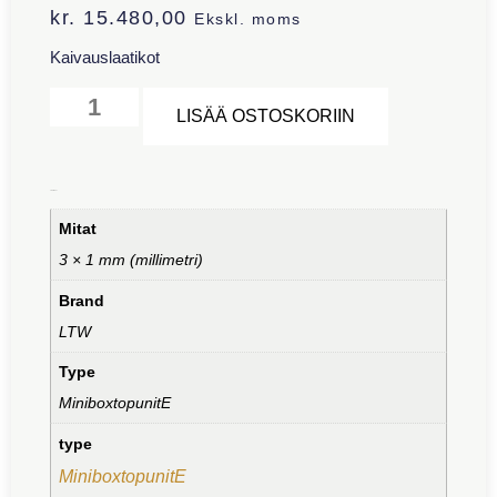
kr.
15.480,00
Ekskl. moms
Kaivauslaatikot
Alternative:
LISÄÄ OSTOSKORIIN
Lisätiedot
Mitat
3 × 1 mm (millimetri)
Brand
LTW
Type
MiniboxtopunitE
type
MiniboxtopunitE