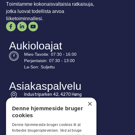
Toimitamme kokonaisvaltaisia ratkaisuja,
jotka luovat todellista arvoa
liiketoiminnallesi.
Aukioloajat
Mies-
Tavoite
:
07:30 - 16:00
Perjantaisin:
07:30 - 13:00
La-
Son
:
Suljettu
Asiakaspalvelu
Industriparken 42, 4270 Høng
CVR: 17261436
×
Denne hjemmeside bruger
Puh: +45 4396 4122
cookies
Sähköposti: vb@viggobendz.dk
Denne hjemmeside bruger cookies til at
forbedre brugeroplevelsen. Ved at bruge