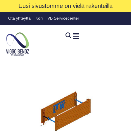
Uusi sivustomme on vielä rakenteilla
Ota yhteyttä
Kori
VB Servicecenter