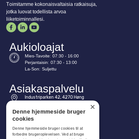
Toimitamme kokonaisvaltaisia ratkaisuja,
jotka luovat todellista arvoa
liiketoiminnallesi.
Aukioloajat
Mies-
Tavoite
:
07:30 - 16:00
Perjantaisin:
07:30 - 13:00
La-
Son
:
Suljettu
Asiakaspalvelu
Industriparken 42, 4270 Høng
CVR: 17261436
×
Denne hjemmeside bruger
Puh: +45 4396 4122
cookies
Sähköposti: vb@viggobendz.dk
Denne hjemmeside bruger cookies til at
forbedre brugeroplevelsen. Ved at bruge