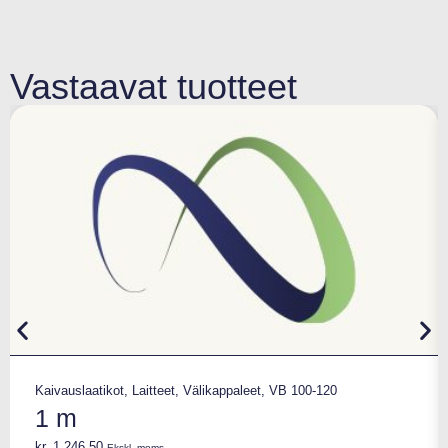
Vastaavat tuotteet
Kaivauslaatikot
,
Laitteet
,
Välikappaleet
,
VB 100-120
1 m
kr.
1.246,50
Ekskl. moms