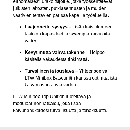
erinomaisesti urakoitsijoille, jotka työskentelevät
julkisten laitosten, putkiasennusten ja muiden
vaativien tehtävien parissa kapeilla työalueilla.
Laajennettu syvyys
– Lisää kaivinkoneen
laatikon kapasiteettia syvempiä kaivutöitä
varten.
Kevyt mutta vahva rakenne
– Helppo
käsitellä vakaudesta tinkimättä.
Turvallinen ja joustava
– Yhteensopiva
LTW Minibox Baseunitin kanssa optimaalista
kaivantosuojausta varten.
LTW Minibox Top Unit on luotettava ja
modulaarinen ratkaisu, joka lisää
kaivuhankkeidesi turvallisuutta ja tehokkuutta.