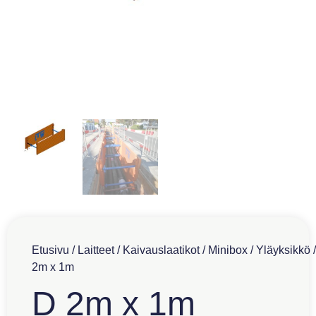
Etusivu
/
Laitteet
/
Kaivauslaatikot
/
Minibox
/
Yläyksikkö
/
2m x 1m
D 2m x 1m