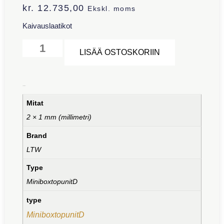
kr.
12.735,00
Ekskl. moms
Kaivauslaatikot
Alternative:
LISÄÄ OSTOSKORIIN
Lisätiedot
Mitat
2 × 1 mm (millimetri)
Brand
LTW
Type
MiniboxtopunitD
type
MiniboxtopunitD