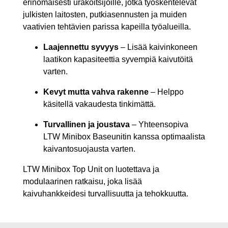
erinomaisesti urakoitsijoille, jotka työskentelevät
julkisten laitosten, putkiasennusten ja muiden
vaativien tehtävien parissa kapeilla työalueilla.
Laajennettu syvyys
– Lisää kaivinkoneen
laatikon kapasiteettia syvempiä kaivutöitä
varten.
Kevyt mutta vahva rakenne
– Helppo
käsitellä vakaudesta tinkimättä.
Turvallinen ja joustava
– Yhteensopiva
LTW Minibox Baseunitin kanssa optimaalista
kaivantosuojausta varten.
LTW Minibox Top Unit on luotettava ja
modulaarinen ratkaisu, joka lisää
kaivuhankkeidesi turvallisuutta ja tehokkuutta.