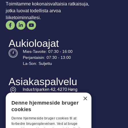
Toimitamme kokonaisvaltaisia ratkaisuja,
jotka luovat todellista arvoa
liiketoiminnallesi.
Aukioloajat
Mies-
Tavoite
:
07:30 - 16:00
Perjantaisin:
07:30 - 13:00
La-
Son
:
Suljettu
Asiakaspalvelu
Industriparken 42, 4270 Høng
CVR: 17261436
×
Denne hjemmeside bruger
Puh: +45 4396 4122
cookies
Sähköposti: vb@viggobendz.dk
Denne hjemmeside bruger cookies til at
forbedre brugeroplevelsen. Ved at bruge