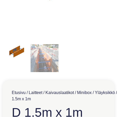
Etusivu
/
Laitteet
/
Kaivauslaatikot
/
Minibox
/
Yläyksikkö
/
1.5m x 1m
D 1.5m x 1m