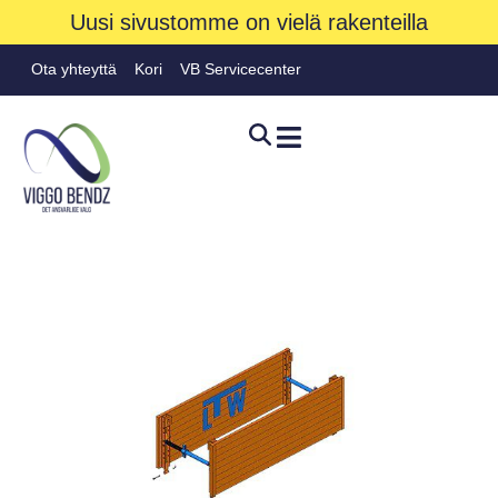
Uusi sivustomme on vielä rakenteilla
Ota yhteyttä
Kori
VB Servicecenter