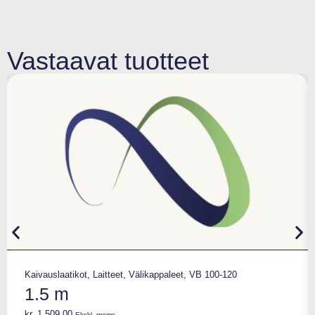
Vastaavat tuotteet
Kaivauslaatikot
,
Laitteet
,
Välikappaleet
,
VB 100-120
1.5 m
kr.
1.509,00
Ekskl. moms