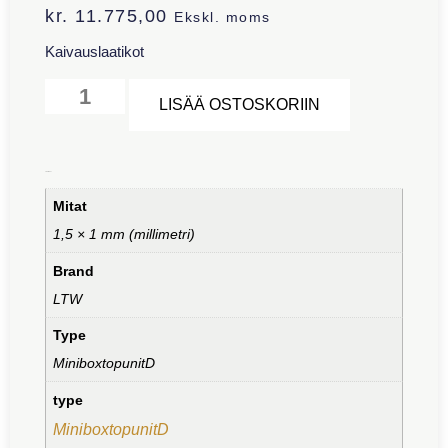
kr.
11.775,00
Ekskl. moms
Kaivauslaatikot
Alternative:
LISÄÄ OSTOSKORIIN
Lisätiedot
Mitat
1,5 × 1 mm (millimetri)
Brand
LTW
Type
MiniboxtopunitD
type
MiniboxtopunitD