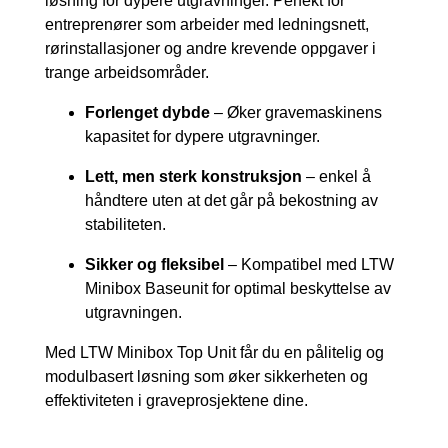
løsning for dypere utgravninger. Perfekt for
entreprenører som arbeider med ledningsnett,
rørinstallasjoner og andre krevende oppgaver i
trange arbeidsområder.
Forlenget dybde
– Øker gravemaskinens
kapasitet for dypere utgravninger.
Lett, men sterk konstruksjon
– enkel å
håndtere uten at det går på bekostning av
stabiliteten.
Sikker og fleksibel
– Kompatibel med LTW
Minibox Baseunit for optimal beskyttelse av
utgravningen.
Med LTW Minibox Top Unit får du en pålitelig og
modulbasert løsning som øker sikkerheten og
effektiviteten i graveprosjektene dine.