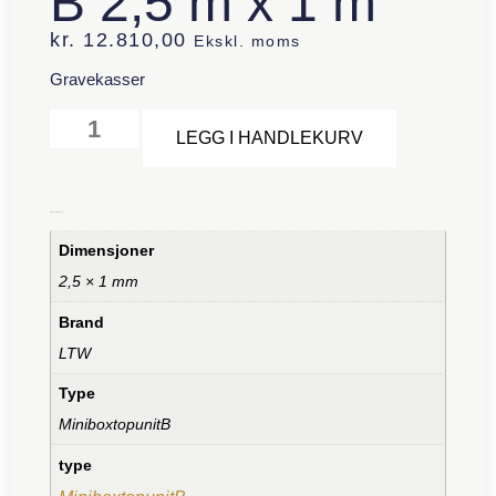
B 2,5 m x 1 m
kr.
12.810,00
Ekskl. moms
Gravekasser
Alternative:
LEGG I HANDLEKURV
Tilleggsinformasjon
Dimensjoner
2,5 × 1 mm
Brand
LTW
Type
MiniboxtopunitB
type