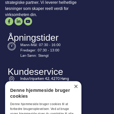
strategiske partner. Vi leverer helhetlige
løsninger som skaper reell verdi for
virksomheten din.
Åpningstider
Mann-
Mål
:
07:30 - 16:00
Fredager:
07:30 - 13:00
Lør-
Sønn
:
Stengt
Kundeservice
Industriparken 42, 4270 Høng
CVR: 17261436
×
Denne hjemmeside bruger
Tlf: +45 4396 4122
cookies
E-post: vb@viggobendz.dk
Denne hjemmeside bruger cookies til at
forbedre brugeroplevelsen. Ved at bruge
vores hjemmeside giver du samtykke til alle