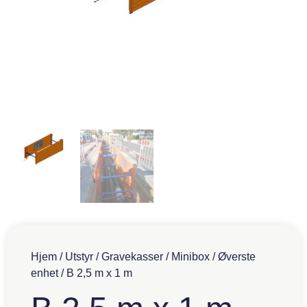
Hjem
/
Utstyr
/
Gravekasser
/
Minibox
/
Øverste
enhet
/ B 2,5 m x 1 m