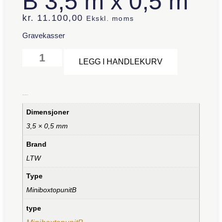
B 3,5 m x 0,5 m
kr.
11.100,00
Ekskl. moms
Gravekasser
Alternative:
LEGG I HANDLEKURV
Tilleggsinformasjon
Dimensjoner
3,5 × 0,5 mm
Brand
LTW
Type
MiniboxtopunitB
type