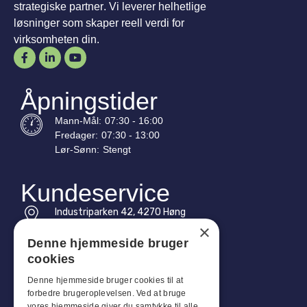
strategiske partner. Vi leverer helhetlige
løsninger som skaper reell verdi for
virksomheten din.
Åpningstider
Mann-
Mål
:
07:30 - 16:00
Fredager:
07:30 - 13:00
Lør-
Sønn
:
Stengt
Kundeservice
Industriparken 42, 4270 Høng
CVR: 17261436
×
Denne hjemmeside bruger
Tlf: +45 4396 4122
cookies
E-post: vb@viggobendz.dk
Denne hjemmeside bruger cookies til at
forbedre brugeroplevelsen. Ved at bruge
vores hjemmeside giver du samtykke til alle