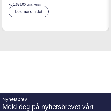
kr.
1.629,00
Ekskl. moms
A
Les mer om det
lt
e
r
n
a
ti
v
e
:
Nyhetsbrev
Meld deg på nyhetsbrevet vårt