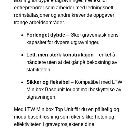
løsning for dypere utgravninger. Perfekt for
entreprenører som arbeider med ledningsnett,
rørinstallasjoner og andre krevende oppgaver i
trange arbeidsområder.
Forlenget dybde
– Øker gravemaskinens
kapasitet for dypere utgravninger.
Lett, men sterk konstruksjon
– enkel å
håndtere uten at det går på bekostning av
stabiliteten.
Sikker og fleksibel
– Kompatibel med LTW
Minibox Baseunit for optimal beskyttelse av
utgravningen.
Med LTW Minibox Top Unit får du en pålitelig og
modulbasert løsning som øker sikkerheten og
effektiviteten i graveprosjektene dine.