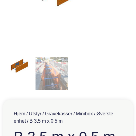
Hjem
/
Utstyr
/
Gravekasser
/
Minibox
/
Øverste
enhet
/ B 3,5 m x 0,5 m