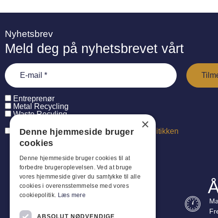
Nyhetsbrev
Meld deg på nyhetsbrevet vårt
Entreprenør
Metal Recycling
Waste Recyling
×
Denne hjemmeside bruger
Jeg har læst og accepterer
persondatapolitikken
cookies
Denne hjemmeside bruger cookies til at
forbedre brugeroplevelsen. Ved at bruge
vores hjemmeside giver du samtykke til alle
Å
cookies i overensstemmelse med vores
cookiepolitik.
Læs mere
Ma
Fr
ABSOLUT NØDVENDIGE