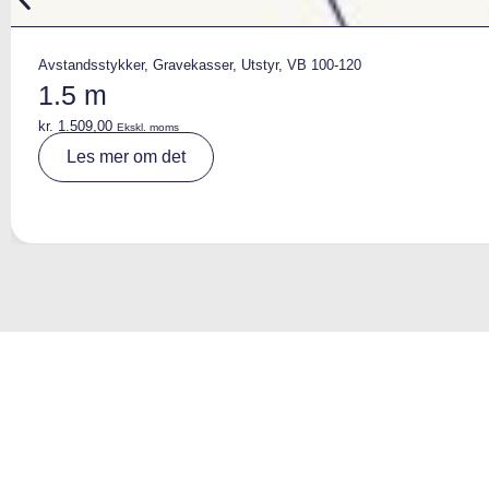
Avstandsstykker
,
Gravekasser
,
Utstyr
,
VB 100-120
1.5 m
kr.
1.509,00
Ekskl. moms
A
Les mer om det
lt
e
r
n
a
ti
v
e
: