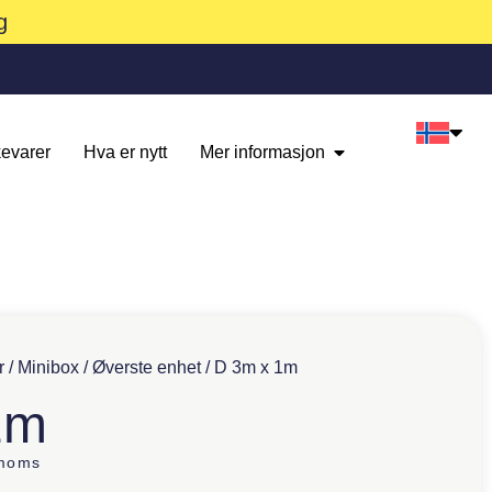
g
evarer
Hva er nytt
Mer informasjon
r
/
Minibox
/
Øverste enhet
/ D 3m x 1m
1m
 moms