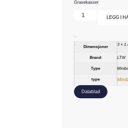
Gravekasser
LEGG I 
Tilleggsinformasjon
3 × 1
Dimensjoner
Brand
LTW
Type
Minib
type
Mini
Datablad