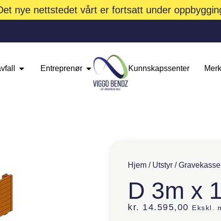
Det nye nettstedet vårt er fortsatt under oppbyggin
vfall
Entreprenør
Kunnskapssenter
Merk
Hjem
/
Utstyr
/
Gravekasse
D 3m x 
kr.
14.595,00
Ekskl.