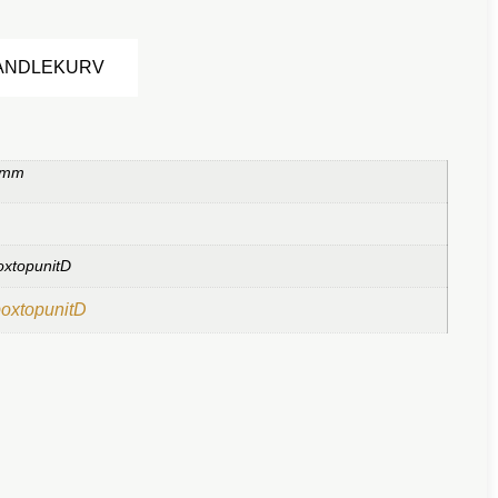
Alternative:
HANDLEKURV
 mm
oxtopunitD
boxtopunitD