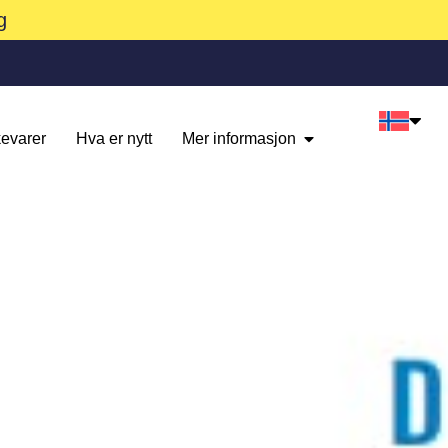
g
evarer
Hva er nytt
Mer informasjon