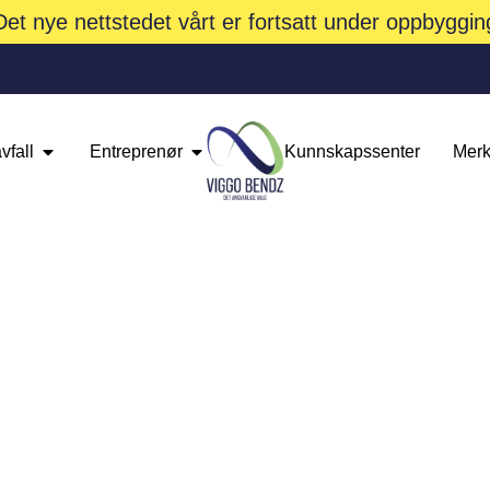
Det nye nettstedet vårt er fortsatt under oppbyggin
vfall
Entreprenør
Kunnskapssenter
Merk