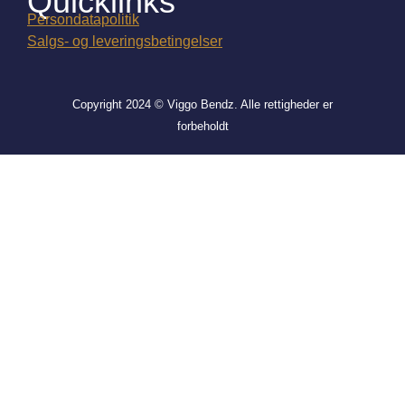
Quicklinks
Persondatapolitik
Salgs- og leveringsbetingelser
Copyright 2024 © Viggo Bendz. Alle rettigheder er
forbeholdt