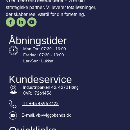
Vi er mere end leverandører – vi er din
strategiske partner. Vi leverer totalløsninger,
der skaber reel værdi for din forretning.
Åbningstider
Man-
Tor
:
07:30 - 16:00
Fredag:
07:30 - 13:00
Lør-
Søn
:
Lukket
Kundeservice
Industriparken 42, 4270 Høng
CVR: 17261436
Tlf: +45 4396 4122
E-mail: vb@viggobendz.dk