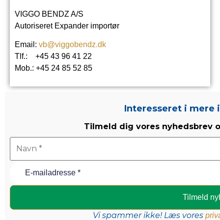
VIGGO BENDZ A/S
Autoriseret Expander importør
Email:
vb@viggobendz.dk
Tlf.: +45 43 96 41 22
Mob.: +45 24 85 52 85
Interesseret i mere
Tilmeld dig vores nyhedsbrev
o
Vi spammer ikke! Læs vores
priv