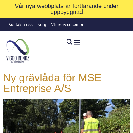
Vår nya webbplats är fortfarande under
uppbyggnad
Kontakta oss
Korg
VB Servicecenter
Ny grävlåda för MSE
Entreprise A/S