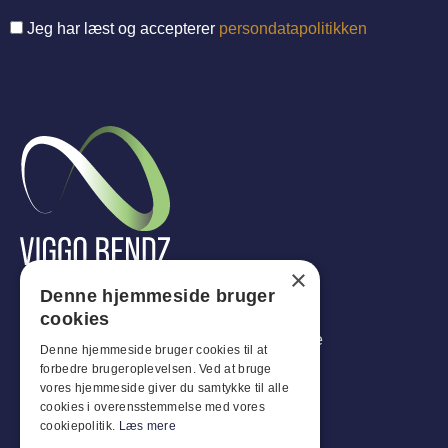
Jeg har læst og accepterer
persondatapolitikken
×
Vi är mer än bara leverantörer – vi är din
Denne hjemmeside bruger
strategiska partner. Vi levererar
cookies
helhetslösningar som skapar verkligt värde
Denne hjemmeside bruger cookies til at
för ditt företag.
forbedre brugeroplevelsen. Ved at bruge
vores hjemmeside giver du samtykke til alle
cookies i overensstemmelse med vores
cookiepolitik.
Læs mere