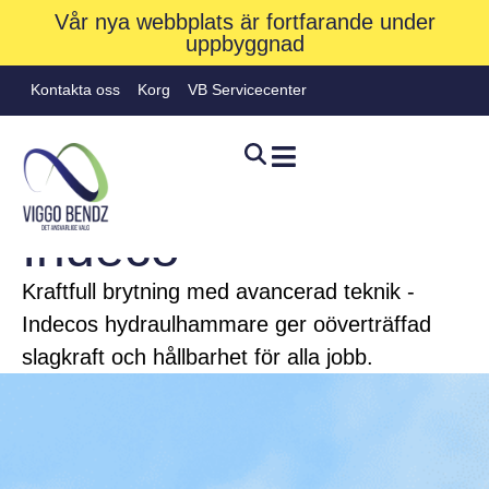
Vår nya webbplats är fortfarande under
uppbyggnad
Kontakta oss
Korg
VB Servicecenter
BRAND
Indeco
Kraftfull brytning med avancerad teknik -
Indecos hydraulhammare ger oöverträffad
Hjem
»
Varumärken
»
Indeco
slagkraft och hållbarhet för alla jobb.