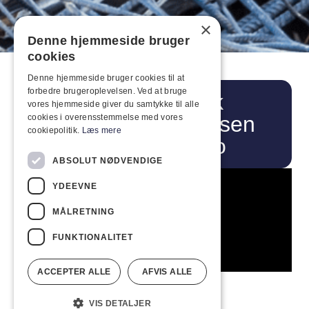
×
Denne hjemmeside bruger
cookies
Denne hjemmeside bruger cookies til at
forbedre brugeroplevelsen. Ved at bruge
Ring
Besök
vores hjemmeside giver du samtykke til alle
op
webbplatsen
cookies i overensstemmelse med vores
cookiepolitik.
Læs mere
Indeco
ABSOLUT NØDVENDIGE
YDEEVNE
MÅLRETNING
FUNKTIONALITET
ACCEPTER ALLE
AFVIS ALLE
VIS DETALJER