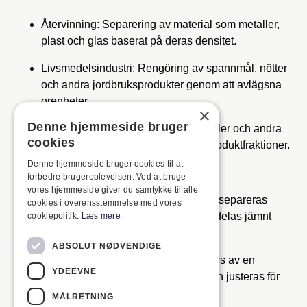
Återvinning:
Separering av material som metaller,
plast och glas baserat på deras densitet
.
Livsmedelsindustri:
Rengöring av spannmål, nötter
och andra jordbruksprodukter genom att avlägsna
orenheter
.
×
Denne hjemmeside bruger
Bulkmaterial:
Bearbetning av mineraler och andra
cookies
råmaterial för att erhålla enhetliga produktfraktioner
.
Denne hjemmeside bruger cookies til at
Hur fungerar tekniken?
forbedre brugeroplevelsen. Ved at bruge
vores hjemmeside giver du samtykke til alle
Materialmatning: Materialet som
ska separeras
cookies i overensstemmelse med vores
matas in via en inloppskanal och fördelas jämnt
cookiepolitik.
Læs mere
över arbetsområdet
.
ABSOLUT NØDVENDIGE
Vibrerande arbetsyta:
Arbetsytan drivs av en
YDEEVNE
excentrisk motor och dess lutning kan justeras för
att optimera separationen.
MÅLRETNING