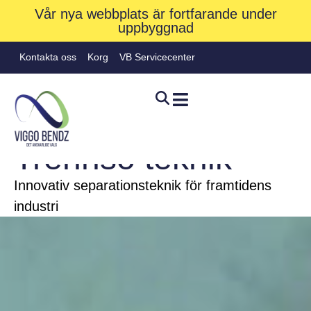
Vår nya webbplats är fortfarande under
uppbyggnad
Kontakta oss
Korg
VB Servicecenter
BRAND
Trennso teknik
Innovativ separationsteknik för framtidens
Hjem
»
Varumärken
»
Trennso teknik
industri