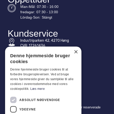
Man-
Mål
:
07:30 - 16:00
fredagar:
07:30 - 13:00
Lördag-
Son
:
Stängt
Kundservice
Industriparken 42, 4270 Høng
CVR: 17261436
×
Tel: +45 4396 4122
Denne hjemmeside bruger
cookies
E-post: vb@viggobendz.dk
Denne hjemmeside bruger cookies til at
forbedre brugeroplevelsen. Ved at bruge
Snabblänkar
vores hjemmeside giver du samtykke til alle
Integritetspolicy
cookies i overensstemmelse med vores
cookiepolitik.
Læs mere
Försäljnings- och leveransvillkor
ABSOLUT NØDVENDIGE
Copyright 2024 © Viggo Bendz. Alla rättigheter reserverade
YDEEVNE