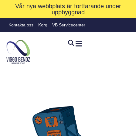
Vår nya webbplats är fortfarande under
uppbyggnad
Kontakta oss
Korg
VB Servicecenter