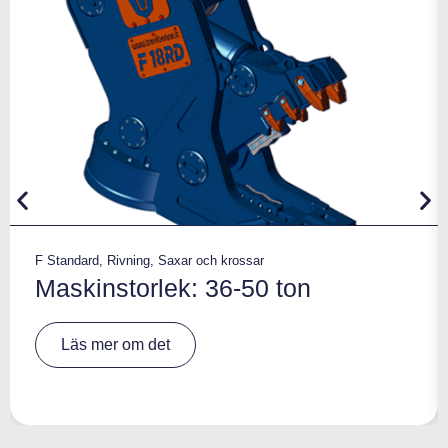
F Standard
,
Rivning
,
Saxar och krossar
Maskinstorlek: 36-50 ton
A
Läs mer om det
lt
e
r
n
a
ti
v