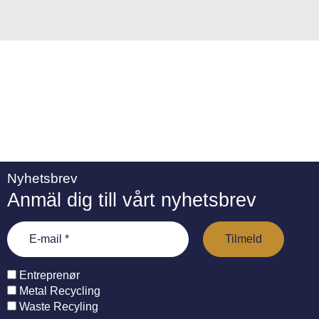
e
:
Nyhetsbrev
Anmäl dig till vårt nyhetsbrev
Entreprenør
Metal Recycling
Waste Recyling