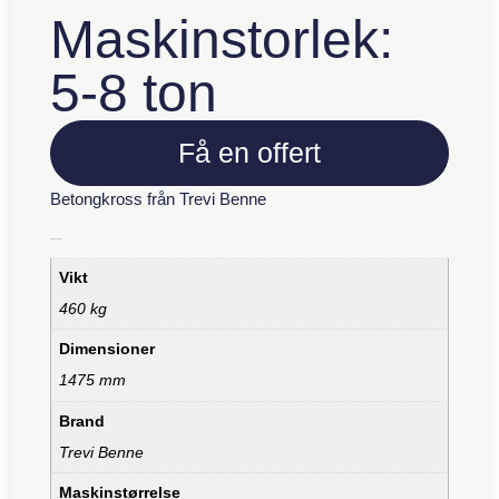
Maskinstorlek:
5-8 ton
Få en offert
Betongkross från Trevi Benne
Ytterligare information
Vikt
460 kg
Dimensioner
1475 mm
Brand
Trevi Benne
Maskinstørrelse