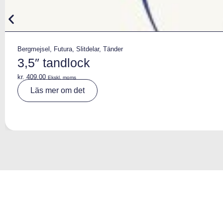
Bergmejsel
,
Futura
,
Slitdelar
,
Tänder
3,5″ tandlock
kr.
409,00
Ekskl. moms
A
Läs mer om det
lt
e
r
n
a
ti
v
e
: