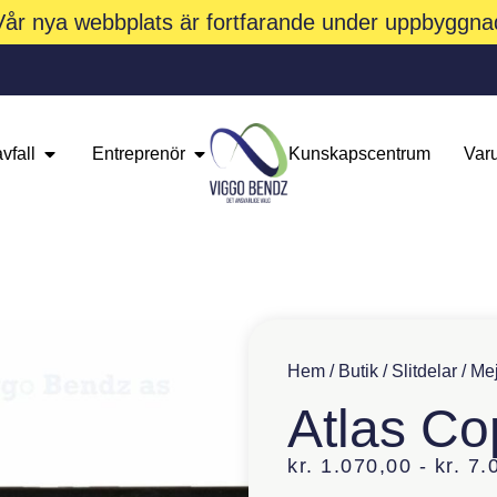
Vår nya webbplats är fortfarande under uppbyggna
vfall
Entreprenör
Kunskapscentrum
Var
Hem
/
Butik
/
Slitdelar
/
Mej
Atlas Co
kr.
1.070,00
-
kr.
7.