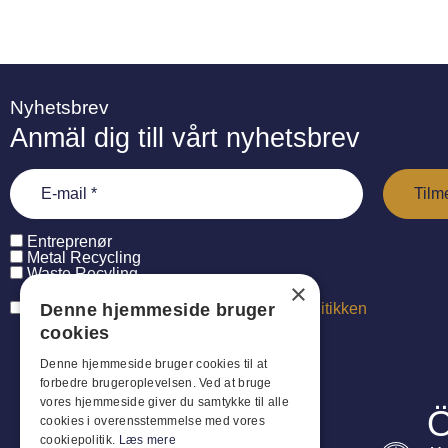
Nyhetsbrev
Anmäl dig till vårt nyhetsbrev
Entreprenør
Metal Recycling
Waste Recyling
×
Jeg har læst og accepterer
persondatapolitikken
Denne hjemmeside bruger
cookies
Denne hjemmeside bruger cookies til at
forbedre brugeroplevelsen. Ved at bruge
vores hjemmeside giver du samtykke til alle
Ö
cookies i overensstemmelse med vores
cookiepolitik.
Læs mere