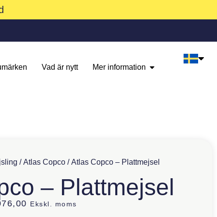
d
umärken
Vad är nytt
Mer information
sling
/
Atlas Copco
/ Atlas Copco – Plattmejsel
pco – Plattmejsel
076,00
Ekskl. moms