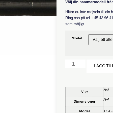
Välj din hammarmodell från 
Hittar du inte mejseln till di
Ring oss på tel. +45 43 96 41 
som möjligt.
Model
LÄGG TIL
Ytterligare information
N/A
Vikt
N/A
Dimensioner
Model
TEX 2