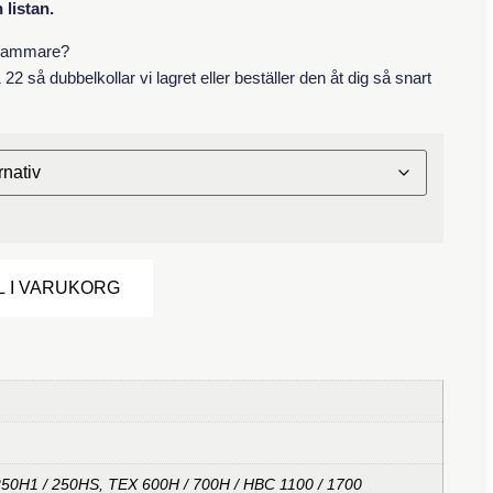
listan.
n hammare?
22 så dubbelkollar vi lagret eller beställer den åt dig så snart
Alternative:
L I VARUKORG
50H1 / 250HS, TEX 600H / 700H / HBC 1100 / 1700