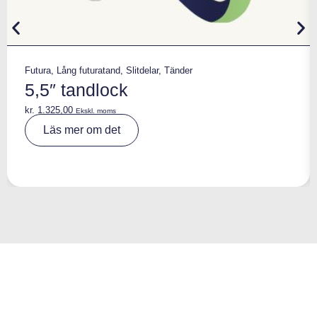
Futura
,
Lång futuratand
,
Slitdelar
,
Tänder
5,5″ tandlock
kr.
1.325,00
Ekskl. moms
A
Läs mer om det
lt
e
r
n
a
ti
v
e
: