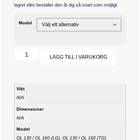
lagret eller beställer den åt dig så snart som möjligt.
Model
Alternative
LÄGG TILL I VARUKORG
Ytterligare information
Vikt
N/A
Dimensioner
N/A
Model
OL 130 / OL 160 (LG), OL 130 / OL 160 (TG)