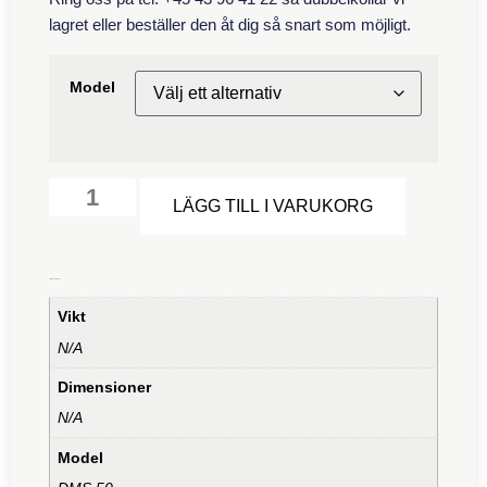
lagret eller beställer den åt dig så snart som möjligt.
Model
Alternative
LÄGG TILL I VARUKORG
Ytterligare information
Vikt
N/A
Dimensioner
N/A
Model