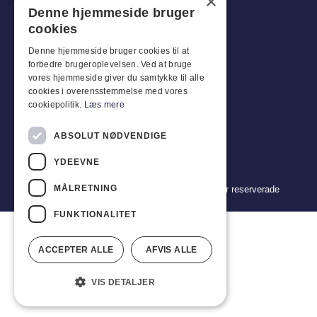
×
Industriparken 42, 4270 Høng
Denne hjemmeside bruger
CVR: 17261436
cookies
Tel: +45 4396 4122
Denne hjemmeside bruger cookies til at
forbedre brugeroplevelsen. Ved at bruge
E-post: vb@viggobendz.dk
vores hjemmeside giver du samtykke til alle
cookies i overensstemmelse med vores
Snabblänkar
cookiepolitik.
Læs mere
Integritetspolicy
ABSOLUT NØDVENDIGE
Försäljnings- och leveransvillkor
YDEEVNE
MÅLRETNING
Copyright 2024 © Viggo Bendz. Alla rättigheter reserverade
FUNKTIONALITET
ACCEPTER ALLE
AFVIS ALLE
VIS DETALJER