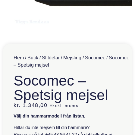
Hem
/
Butik
/
Slitdelar
/
Mejsling
/
Socomec
/ Socomec
– Spetsig mejsel
Socomec –
Spetsig mejsel
kr.
1.348,00
Ekskl. moms
Välj din hammarmodell från listan.
Hittar du inte mejseln till din hammare?
Ring oss på tel. +45 43 96 41 22 så dubbelkollar vi