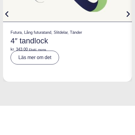
Futura
,
Lång futuratand
,
Slitdelar
,
Tänder
4″ tandlock
kr.
343,00
Ekskl. moms
A
Läs mer om det
lt
e
r
n
a
ti
v
e
: