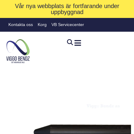
Vår nya webbplats är fortfarande under
uppbyggnad
Kontakta oss
Korg
VB Servicecenter