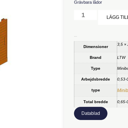
Grävbara lådor
LÄGG TIL
Ytterligare information
3,5 ×
Dimensioner
Brand
LTW
Type
Minib
Arbejdsbredde
0,53-
type
Mini
Total bredde
0,65-
Datablad