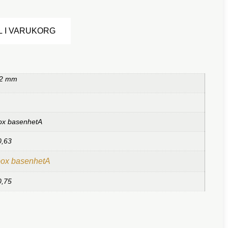
Alternative:
L I VARUKORG
 2 mm
ox basenhetA
0,63
box basenhetA
0,75