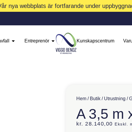
Vår nya webbplats är fortfarande under uppbyggna
vfall
Entreprenör
Kunskapscentrum
Var
Hem
/
Butik
/
Utrustning
/
G
A 3,5 m 
kr.
28.140,00
Ekskl.