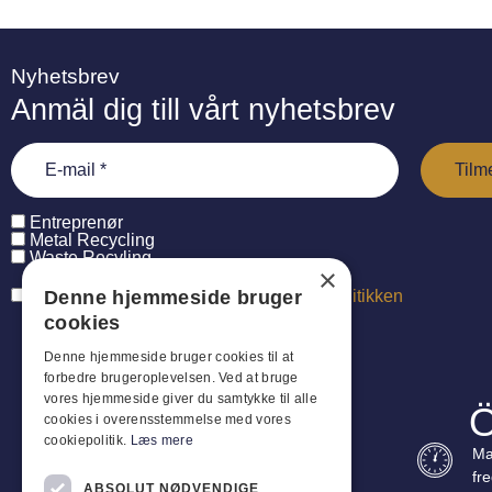
Nyhetsbrev
Anmäl dig till vårt nyhetsbrev
Entreprenør
Metal Recycling
Waste Recyling
×
Denne hjemmeside bruger
Jeg har læst og accepterer
persondatapolitikken
cookies
Denne hjemmeside bruger cookies til at
forbedre brugeroplevelsen. Ved at bruge
vores hjemmeside giver du samtykke til alle
Ö
cookies i overensstemmelse med vores
cookiepolitik.
Læs mere
Ma
fr
ABSOLUT NØDVENDIGE