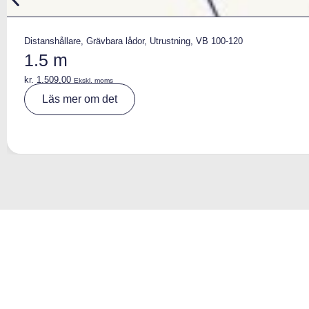
Distanshållare
,
Grävbara lådor
,
Utrustning
,
VB 100-120
1.5 m
kr.
1.509,00
Ekskl. moms
A
Läs mer om det
lt
e
r
n
a
ti
v
e
: