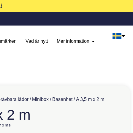
d
umärken
Vad är nytt
Mer information
rävbara lådor
/
Minibox
/
Basenhet
/ A 3,5 m x 2 m
x 2 m
 moms