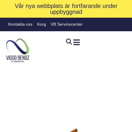
Vår nya webbplats är fortfarande under
uppbyggnad
Kontakta oss
Korg
VB Servicecenter