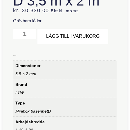
D 3,5 m x 2 m
kr.
30.330,00
Ekskl. moms
Grävbara lådor
Alternative
LÄGG TILL I VARUKORG
Ytterligare information
Dimensioner
3,5 × 2 mm
Brand
LTW
Type
Minibox basenhetD
Arbejdsbredde
1,16-1,89