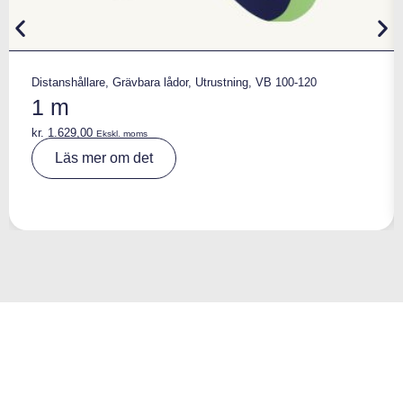
Distanshållare
,
Grävbara lådor
,
Utrustning
,
VB 100-120
1 m
kr.
1.629,00
Ekskl. moms
A
Läs mer om det
lt
e
r
n
a
ti
v
e
: