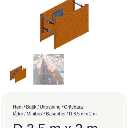
Hem
/
Butik
/
Utrustning
/
Grävbara
lådor
/
Minibox
/
Basenhet
/ D 3,5 m x 2 m