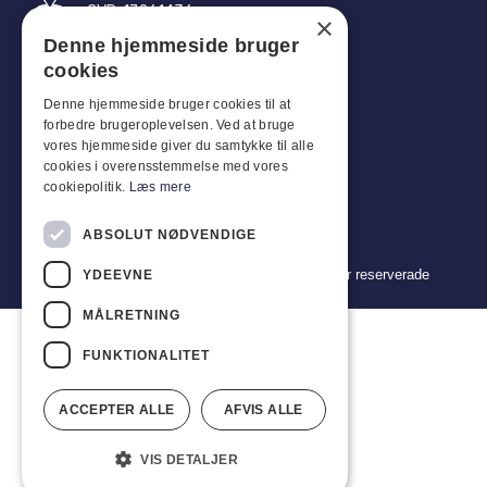
CVR: 17261436
×
Denne hjemmeside bruger
Tel: +45 4396 4122
cookies
E-post: vb@viggobendz.dk
Denne hjemmeside bruger cookies til at
forbedre brugeroplevelsen. Ved at bruge
Snabblänkar
vores hjemmeside giver du samtykke til alle
cookies i overensstemmelse med vores
Integritetspolicy
cookiepolitik.
Læs mere
Försäljnings- och leveransvillkor
ABSOLUT NØDVENDIGE
Copyright 2024 © Viggo Bendz. Alla rättigheter reserverade
YDEEVNE
MÅLRETNING
FUNKTIONALITET
ACCEPTER ALLE
AFVIS ALLE
VIS DETALJER