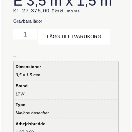
E 3,5 m x 1,5 m
kr.
27.375,00
Ekskl. moms
Grävbara lådor
Alternative
LÄGG TILL I VARUKORG
Ytterligare information
Dimensioner
3,5 × 1,5 mm
Brand
LTW
Type
Minibox basenhet
Arbejdsbredde
1,87-2,60