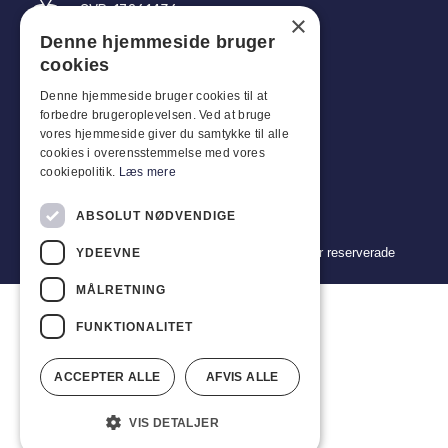
CVR: 17261436
×
Denne hjemmeside bruger
Tel: +45 4396 4122
cookies
E-post: vb@viggobendz.dk
Denne hjemmeside bruger cookies til at
forbedre brugeroplevelsen. Ved at bruge
Snabblänkar
vores hjemmeside giver du samtykke til alle
cookies i overensstemmelse med vores
Integritetspolicy
cookiepolitik.
Læs mere
Försäljnings- och leveransvillkor
ABSOLUT NØDVENDIGE
Copyright 2024 © Viggo Bendz. Alla rättigheter reserverade
YDEEVNE
MÅLRETNING
FUNKTIONALITET
ACCEPTER ALLE
AFVIS ALLE
VIS DETALJER