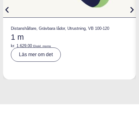
Distanshållare
,
Grävbara lådor
,
Utrustning
,
VB 100-120
1 m
kr.
1.629,00
Ekskl. moms
A
Läs mer om det
lt
e
r
n
a
ti
v
e
: