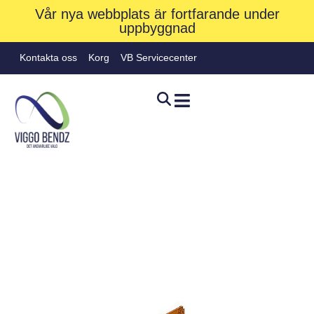
Vår nya webbplats är fortfarande under
uppbyggnad
Kontakta oss
Korg
VB Servicecenter