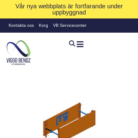
Vår nya webbplats är fortfarande under
uppbyggnad
Kontakta oss
Korg
VB Servicecenter