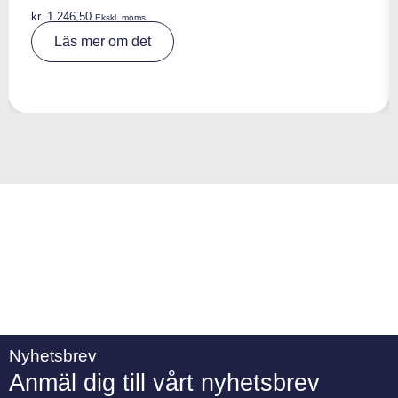
kr.
1.246,50
Ekskl. moms
A
Läs mer om det
lt
e
r
n
a
ti
v
e
:
Nyhetsbrev
Anmäl dig till vårt nyhetsbrev