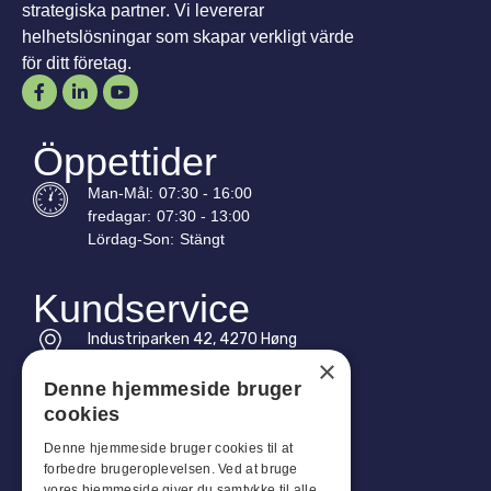
strategiska partner. Vi levererar
helhetslösningar som skapar verkligt värde
för ditt företag.
Öppettider
Man-
Mål
:
07:30 - 16:00
fredagar:
07:30 - 13:00
Lördag-
Son
:
Stängt
Kundservice
Industriparken 42, 4270 Høng
CVR: 17261436
×
Denne hjemmeside bruger
Tel: +45 4396 4122
cookies
E-post: vb@viggobendz.dk
Denne hjemmeside bruger cookies til at
forbedre brugeroplevelsen. Ved at bruge
vores hjemmeside giver du samtykke til alle