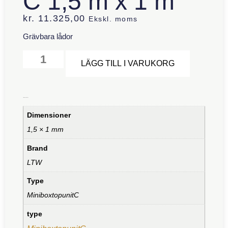
C 1,5 m x 1 m
kr.
11.325,00
Ekskl. moms
Grävbara lådor
Alternative
LÄGG TILL I VARUKORG
Ytterligare information
Dimensioner
1,5 × 1 mm
Brand
LTW
Type
MiniboxtopunitC
type