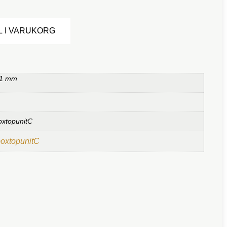
Alternative:
L I VARUKORG
 1 mm
oxtopunitC
boxtopunitC