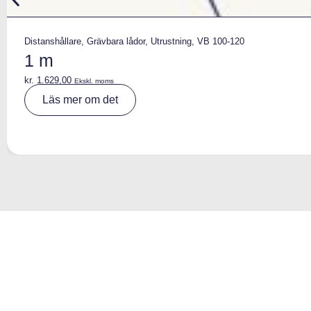
Distanshållare
,
Grävbara lådor
,
Utrustning
,
VB 100-120
1 m
kr.
1.629,00
Ekskl. moms
A
Läs mer om det
lt
e
r
n
a
ti
v
e
: