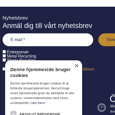
Nyhetsbrev
Anmäl dig till vårt nyhetsbrev
Entreprenør
Metal Recycling
Waste Recyling
×
Denne hjemmeside bruger
Jeg har læst og accepterer
persondatapolitikken
cookies
Denne hjemmeside bruger cookies til at
forbedre brugeroplevelsen. Ved at bruge
vores hjemmeside giver du samtykke til alle
Ö
cookies i overensstemmelse med vores
cookiepolitik.
Læs mere
Ma
fr
ABSOLUT NØDVENDIGE