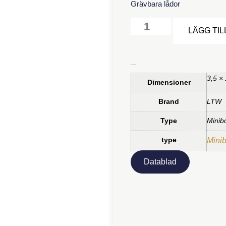
Grävbara lådor
LÄGG TIL
Ytterligare information
3,5 ×
Dimensioner
Brand
LTW
Type
Minib
type
Mini
Datablad