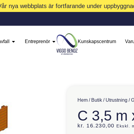
Vår nya webbplats är fortfarande under uppbyggna
vfall
Entreprenör
Kunskapscentrum
Var
Hem
/
Butik
/
Utrustning
/
G
C 3,5 m 
kr.
16.230,00
Ekskl.