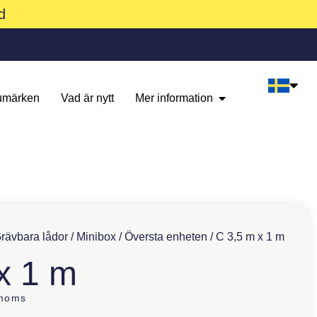
d
umärken
Vad är nytt
Mer information
rävbara lådor
/
Minibox
/
Översta enheten
/ C 3,5 m x 1 m
x 1 m
 moms