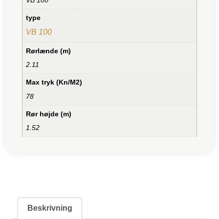
type
VB 100
Rørlænde (m)
2.11
Max tryk (Kn/M2)
78
Rør højde (m)
1.52
Beskrivning