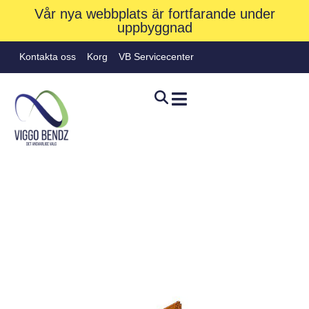
Vår nya webbplats är fortfarande under
uppbyggnad
Kontakta oss
Korg
VB Servicecenter