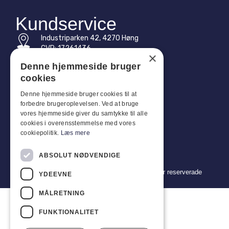
Kundservice
Industriparken 42, 4270 Høng
CVR: 17261436
×
Denne hjemmeside bruger
Tel: +45 4396 4122
cookies
E-post: vb@viggobendz.dk
Denne hjemmeside bruger cookies til at
forbedre brugeroplevelsen. Ved at bruge
Snabblänkar
vores hjemmeside giver du samtykke til alle
cookies i overensstemmelse med vores
Integritetspolicy
cookiepolitik.
Læs mere
Försäljnings- och leveransvillkor
ABSOLUT NØDVENDIGE
Copyright 2024 © Viggo Bendz. Alla rättigheter reserverade
YDEEVNE
MÅLRETNING
FUNKTIONALITET