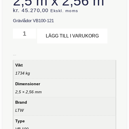
2,5 m x 2,56 m
kr.
45.270,00
Ekskl. moms
Grävlådor VB100-121
Alternative
LÄGG TILL I VARUKORG
Ytterligare information
Vikt
1734 kg
Dimensioner
2,5 × 2,56 mm
Brand
LTW
Type
VB 100