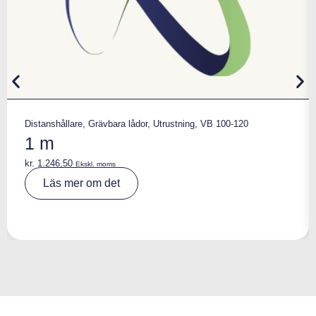
Distanshållare
,
Grävbara lådor
,
Utrustning
,
VB 100-120
1 m
kr.
1.246,50
Ekskl. moms
A
Läs mer om det
lt
e
r
n
a
ti
v
e
: