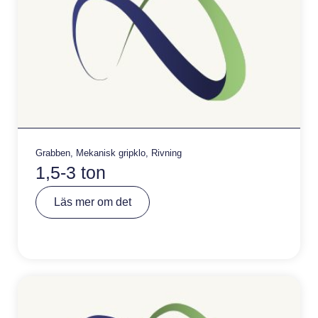
Grabben
,
Mekanisk gripklo
,
Rivning
1,5-3 ton
A
Läs mer om det
lt
e
r
n
a
ti
v
e
: