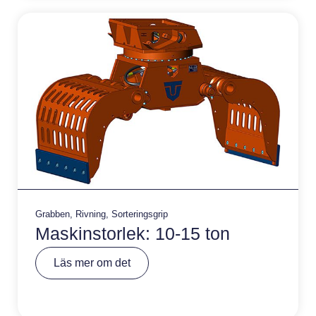
v
e
:
Grabben
,
Rivning
,
Sorteringsgrip
Maskinstorlek: 10-15 ton
A
Läs mer om det
lt
e
r
n
a