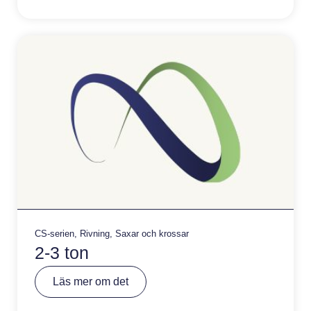
a
ti
v
e
:
CS-serien
,
Rivning
,
Saxar och krossar
2-3 ton
A
Läs mer om det
lt
e
r