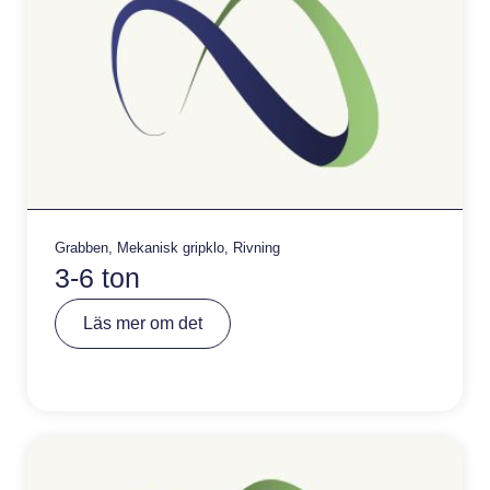
Grabben
,
Mekanisk gripklo
,
Rivning
3-6 ton
A
Läs mer om det
lt
e
r
n
a
ti
v
e
: