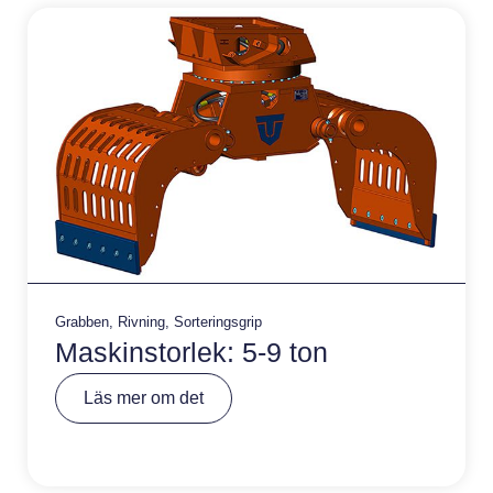
e
:
Grabben
,
Rivning
,
Sorteringsgrip
Maskinstorlek: 5-9 ton
A
Läs mer om det
lt
e
r
n
a
ti