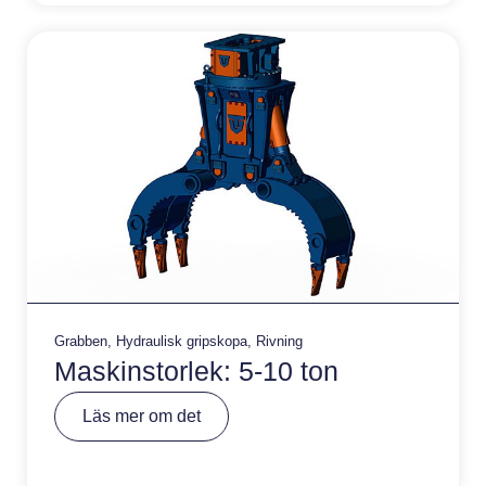
ti
v
e
:
Grabben
,
Hydraulisk gripskopa
,
Rivning
Maskinstorlek: 5-10 ton
A
Läs mer om det
lt
e
r
n