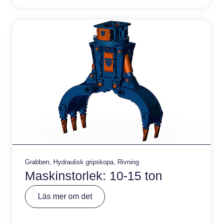
a
ti
v
e
:
Grabben
,
Hydraulisk gripskopa
,
Rivning
Maskinstorlek: 10-15 ton
A
Läs mer om det
lt
e
r
n