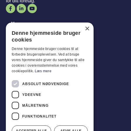
för ditt företag.
Öppettider
×
Denne hjemmeside bruger
Man-
Mål
:
07:30 - 16:00
cookies
fredagar:
07:30 - 13:00
Lördag-
Son
:
Stängt
Denne hjemmeside bruger cookies til at
forbedre brugeroplevelsen. Ved at bruge
vores hjemmeside giver du samtykke til alle
Kundservice
cookies i overensstemmelse med vores
cookiepolitik.
Læs mere
Industriparken 42, 4270 Høng
CVR: 17261436
ABSOLUT NØDVENDIGE
Tel: +45 4396 4122
YDEEVNE
E-post: vb@viggobendz.dk
MÅLRETNING
Snabblänkar
FUNKTIONALITET
Integritetspolicy
Försäljnings- och leveransvillkor