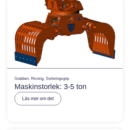
:
Grabben
,
Rivning
,
Sorteringsgrip
Maskinstorlek: 3-5 ton
A
Läs mer om det
lt
e
r
n
a
ti
v