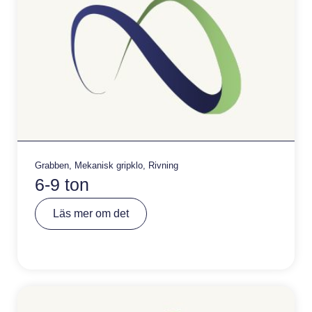
Grabben
,
Mekanisk gripklo
,
Rivning
6-9 ton
A
Läs mer om det
lt
e
r
n
a
ti
v
e
: