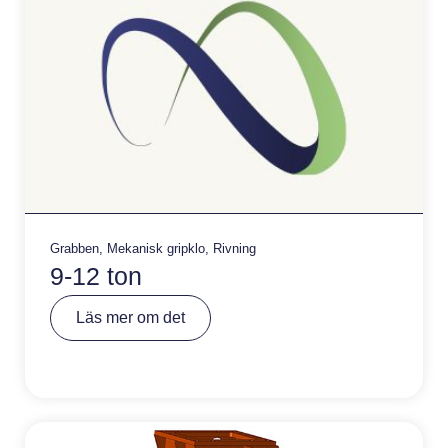
Grabben
,
Mekanisk gripklo
,
Rivning
9-12 ton
A
Läs mer om det
lt
e
r
n
a
ti
v
e
: