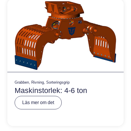
e
:
Grabben
,
Rivning
,
Sorteringsgrip
Maskinstorlek: 4-6 ton
A
Läs mer om det
lt
e
r
n
a
ti
v