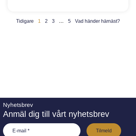
n
a
ti
v
Tidigare
1
2
3
…
5
Vad händer härnäst?
e
:
Nyhetsbrev
Anmäl dig till vårt nyhetsbrev