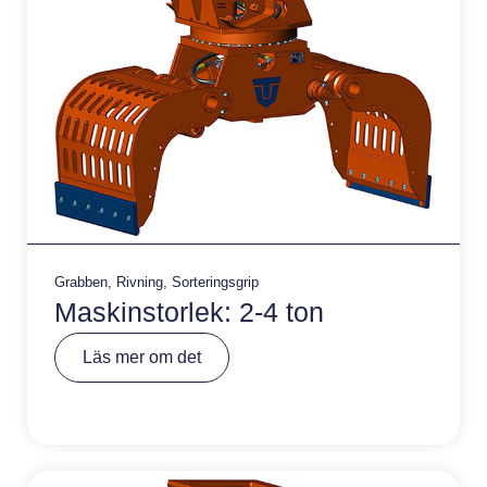
Grabben
,
Rivning
,
Sorteringsgrip
Maskinstorlek: 2-4 ton
A
Läs mer om det
lt
e
r
n
a
ti
v
e