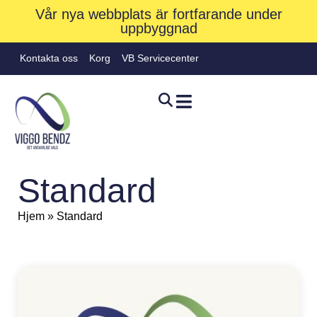
Vår nya webbplats är fortfarande under
uppbyggnad
Kontakta oss
Korg
VB Servicecenter
Standard
Hjem
»
Standard