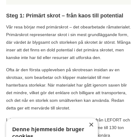
Steg 1: Primärt skrot – från kaos till potential
Vår resa börjar med primärskrot – det obearbetade råmaterialet.
Primärskrot representerar skrot i sin mest grundläggande form,
där värdet är blygsamt och storleken på skrotet är störst. Många
inser att det finns en dold potential i det primära skrotet, men
kanske inte har tid eller resurser att utforska den.
Ofta är den första upplevelsen på skrotresan insidan av en
skrotsax, som bearbetar och klipper materialet till mer
hanterbara storlekar. När materialet har gått igenom saxen blir
det mindre, vilket gör det enklare och billigare att transportera,
och det når en storlek som smältverken kan använda. Redan
detta ger ett mervärde till skrotet.
I det här skedet rekommenderar vi skrotsaxar från LEFORT och
×
COPEX som kan producera från 15 ton per timme till 130 ton
Denne hjemmeside bruger
per timme. Du kan välja mellan mobila eller stationära
cookies