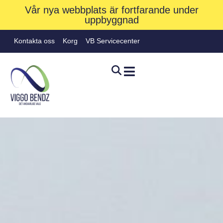
Vår nya webbplats är fortfarande under
uppbyggnad
Kontakta oss
Korg
VB Servicecenter