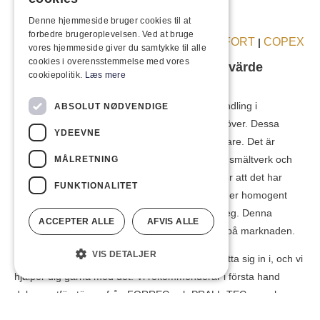
skrotsaxar och balpressar.
Denne hjemmeside bruger cookies til at
forbedre brugeroplevelsen. Ved at bruge
LEFORT
COPEX
Du kan läsa mer om dessa skrotsaxar här:
|
vores hjemmeside giver du samtykke til alle
cookies i overensstemmelse med vores
Steg 2: Dokumentförstörare – ökat värde
cookiepolitik.
Læs mere
genom dokumentförstöring
Efter att skrotet har genomgått sin första omvandling i
ABSOLUT NØDVENDIGE
skrotsaxen är dokumentförstöraren redo att ta över. Dessa
YDEEVNE
maskiner bryter ned det primära skrotet ytterligare. Det är
mycket billigare och mindre resurskrävande för smältverk och
MÅLRETNING
större sorteringsenheter att hantera skrotet efter att det har
FUNKTIONALITET
fragmenterats. Storleken på metallskrotet blir mer homogent
och det börjar ta form för att sorteras i nästa steg. Denna
ACCEPTER ALLE
AFVIS ALLE
process gör därför ditt skrot ännu mer åtråvärt på marknaden.
VIS DETALJER
Dokumentförstörare kan vara en munsbit att sätta sig in i, och vi
hjälper dig gärna med det. Vi rekommenderar i första hand
dokumentförstörare från FORREC och PRALL-TEC, som har
specialiserat sig på detta område i många år.