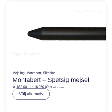
e
:
Mejsling
,
Montabert
,
Slitdelar
Montabert – Spetsig mejsel
kr.
852,00
-
kr.
18.980,00
Ekskl. moms
A
Välj alternativ
lt
e
r
n
a