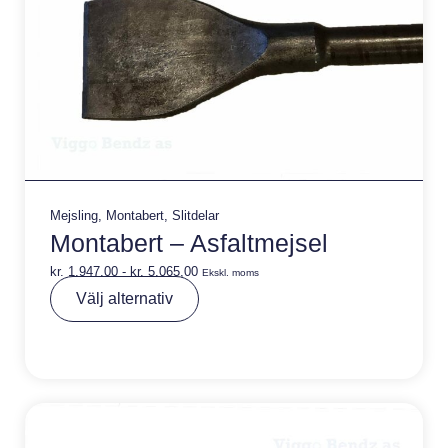
Mejsling
,
Montabert
,
Slitdelar
Montabert – Asfaltmejsel
kr.
1.947,00
-
kr.
5.065,00
Ekskl. moms
A
Välj alternativ
lt
e
r
n
a
ti
v
e
: