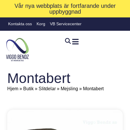
Vår nya webbplats är fortfarande under
uppbyggnad
Kontakta oss
Korg
VB Servicecenter
Montabert
Hjem
»
Butik
»
Slitdelar
»
Mejsling
»
Montabert