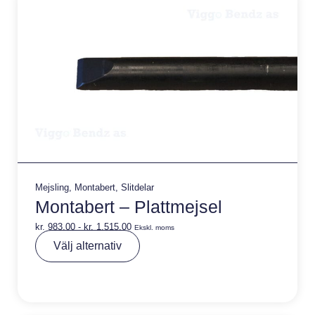
:
Mejsling
,
Montabert
,
Slitdelar
Montabert – Plattmejsel
kr.
983,00
-
kr.
1.515,00
Ekskl. moms
A
Välj alternativ
lt
e
r
n
a
ti
v