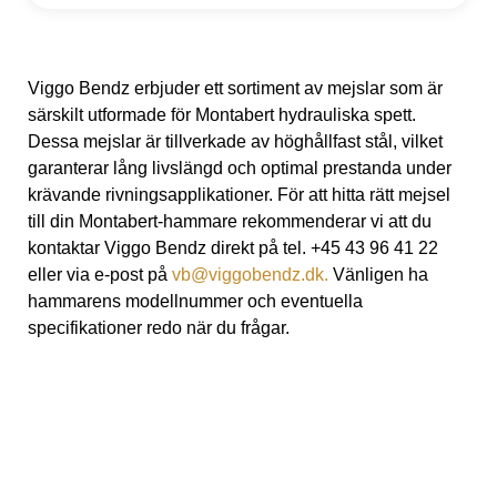
ti
v
e
:
Viggo Bendz erbjuder ett sortiment av mejslar som är
särskilt utformade för Montabert hydrauliska spett.
Dessa mejslar är tillverkade av höghållfast stål, vilket
garanterar lång livslängd och optimal prestanda under
krävande rivningsapplikationer. För att hitta rätt mejsel
till din Montabert-hammare rekommenderar vi att du
kontaktar Viggo Bendz direkt på tel. +45 43 96 41 22
eller via e-post på
vb@viggobendz.dk.
Vänligen ha
hammarens modellnummer och eventuella
specifikationer redo när du frågar.