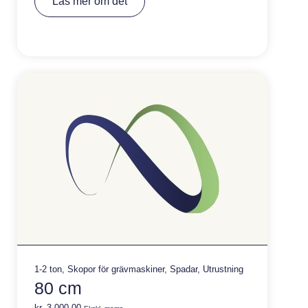
Läs mer om det
lt
e
r
n
a
ti
v
e
:
1-2 ton
,
Skopor för grävmaskiner
,
Spadar
,
Utrustning
80 cm
kr.
3.000,00