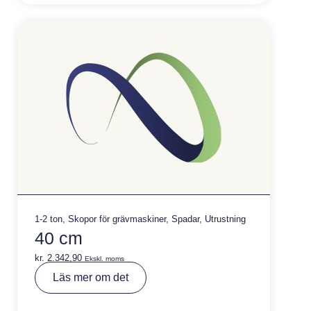
ti
v
e
:
1-2 ton
,
Skopor för grävmaskiner
,
Spadar
,
Utrustning
40 cm
kr.
2.342,90
Ekskl. moms
A
Läs mer om det
lt
e
r