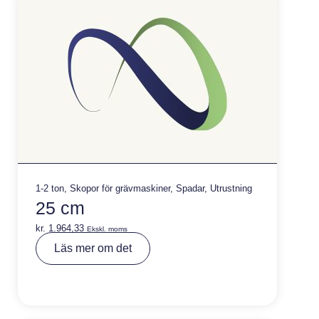
:
1-2 ton
,
Skopor för grävmaskiner
,
Spadar
,
Utrustning
25 cm
kr.
1.964,33
Ekskl. moms
A
Läs mer om det
lt
e
r
n
a
ti
v