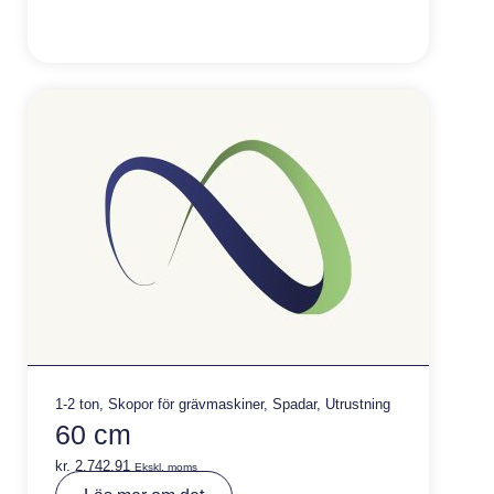
r
n
a
ti
v
e
:
1-2 ton
,
Skopor för grävmaskiner
,
Spadar
,
Utrustning
60 cm
kr.
2.742,91
Ekskl. moms
A