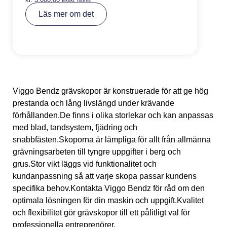
Ekskl. moms
A
Läs mer om det
lt
e
r
n
a
ti
v
e
:
Viggo Bendz grävskopor är konstruerade för att ge hög
prestanda och lång livslängd under krävande
förhållanden.De finns i olika storlekar och kan anpassas
med blad, tandsystem, fjädring och
snabbfästen.Skoporna är lämpliga för allt från allmänna
grävningsarbeten till tyngre uppgifter i berg och
grus.Stor vikt läggs vid funktionalitet och
kundanpassning så att varje skopa passar kundens
specifika behov.Kontakta Viggo Bendz för råd om den
optimala lösningen för din maskin och uppgift.Kvalitet
och flexibilitet gör grävskopor till ett pålitligt val för
professionella entreprenörer.