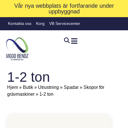
Vår nya webbplats är fortfarande under
uppbyggnad
Kontakta oss
Korg
VB Servicecenter
1-2 ton
Hjem
»
Butik
»
Utrustning
»
Spadar
»
Skopor för
grävmaskiner
»
1-2 ton