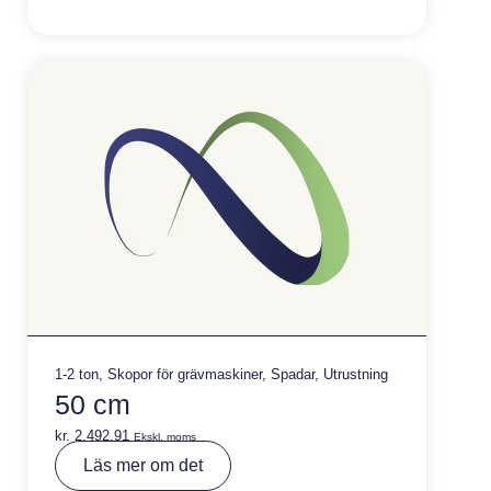
n
a
ti
v
e
:
1-2 ton
,
Skopor för grävmaskiner
,
Spadar
,
Utrustning
50 cm
kr.
2.492,91
Ekskl. moms
A
Läs mer om det
lt
e