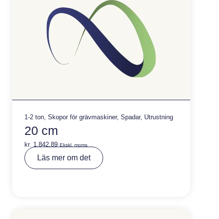
1-2 ton
,
Skopor för grävmaskiner
,
Spadar
,
Utrustning
20 cm
kr.
1.842,89
Ekskl. moms
A
Läs mer om det
lt
e
r
n
a
ti
v
e