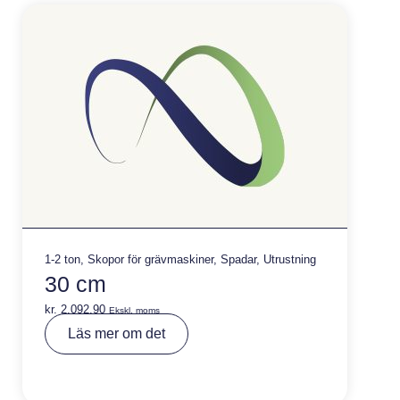
e
:
1-2 ton
,
Skopor för grävmaskiner
,
Spadar
,
Utrustning
30 cm
kr.
2.092,90
Ekskl. moms
A
Läs mer om det
lt
e
r
n
a