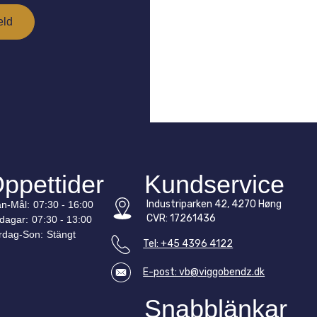
ppettider
Kundservice
Industriparken 42, 4270 Høng
n-
Mål
:
07:30 - 16:00
CVR: 17261436
edagar:
07:30 - 13:00
rdag-
Son
:
Stängt
Tel: +45 4396 4122
E-post: vb@viggobendz.dk
Snabblänkar