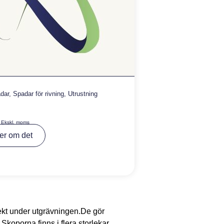
dar
,
Spadar för rivning
,
Utrustning
Ekskl. moms
A
er om det
lt
e
r
n
a
ti
v
e
:
rekt under utgrävningen.De gör
.Skoporna finns i flera storlekar