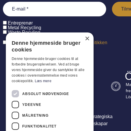
Entreprenør
Metal Recycling
Waste Recyling
×
Denne hjemmeside bruger
Jeg har læst og accepterer
persondatapolitikken
cookies
Denne hjemmeside bruger cookies til at
forbedre brugeroplevelsen. Ved at bruge
vores hjemmeside giver du samtykke til alle
Ö
cookies i overensstemmelse med vores
cookiepolitik.
Læs mere
Ma
fr
ABSOLUT NØDVENDIGE
Lö
YDEEVNE
MÅLRETNING
Vi är mer än bara leverantörer – vi är din strategiska
partner. Vi levererar helhetslösningar som skapar
FUNKTIONALITET
verkligt värde för ditt företag.