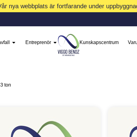
Vår nya webbplats är fortfarande under uppbyggna
vfall
Entreprenör
Kunskapscentrum
Var
-3 ton