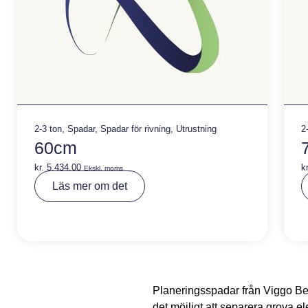
2-3 ton
,
Spadar
,
Spadar för rivning
,
Utrustning
2
60cm
kr.
5.434,00
kr
Ekskl. moms
A
Läs mer om det
lt
e
r
n
a
ti
v
e
:
Planeringsspadar från Viggo Ben
det möjligt att separera grova el