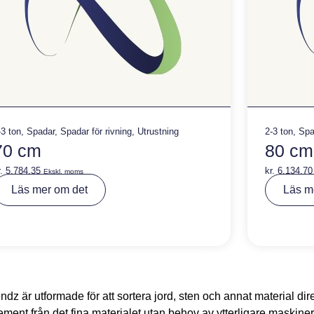
-3 ton
,
Spadar
,
Spadar för rivning
,
Utrustning
2-3 ton
,
Spa
70 cm
80 cm
.
5.784,35
kr.
6.134,70
Ekskl. moms
A
Läs mer om det
Läs m
lt
e
r
n
a
ti
v
e
:
dz är utformade för att sortera jord, sten och annat material di
ement från det fina materialet utan behov av ytterligare maskiner