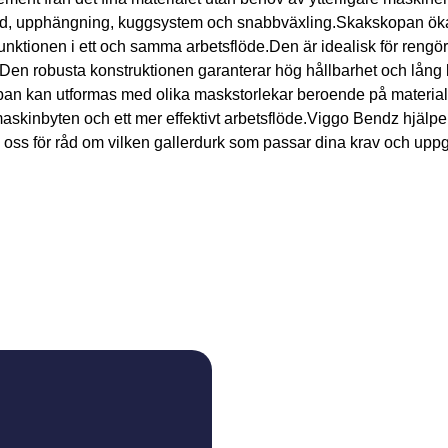
, upphängning, kuggsystem och snabbväxling.Skakskopan ökar 
unktionen i ett och samma arbetsflöde.Den är idealisk för reng
s.Den robusta konstruktionen garanterar hög hållbarhet och lång
an kan utformas med olika maskstorlekar beroende på material
askinbyten och ett mer effektivt arbetsflöde.Viggo Bendz hjälper di
oss för råd om vilken gallerdurk som passar dina krav och uppgi