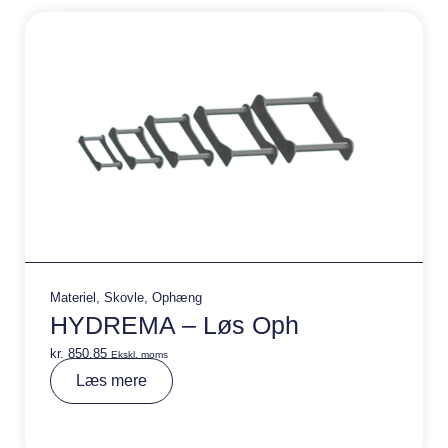
v
e
:
Materiel
,
Skovle
,
Ophæng
HYDREMA – Løs Oph
kr.
850,85
Ekskl. moms
A
Læs mere
lt
e
r
n
a