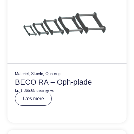
Materiel
,
Skovle
,
Ophæng
BECO RA – Oph-plade
kr.
1.365,65
Ekskl. moms
A
Læs mere
lt
e
r
n
a
ti
v
e