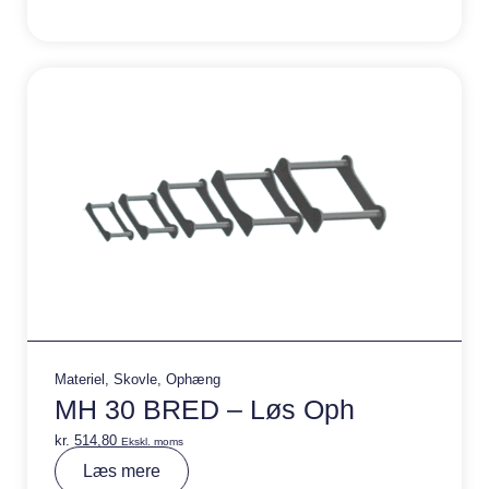
n
a
ti
v
e
:
Materiel
,
Skovle
,
Ophæng
MH 30 BRED – Løs Oph
kr.
514,80
Ekskl. moms
A
Læs mere
lt