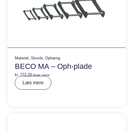
Materiel
,
Skovle
,
Ophæng
BECO MA – Oph-plade
kr.
772,20
Ekskl. moms
A
Læs mere
lt
e
r
n
a
ti
v
e
: