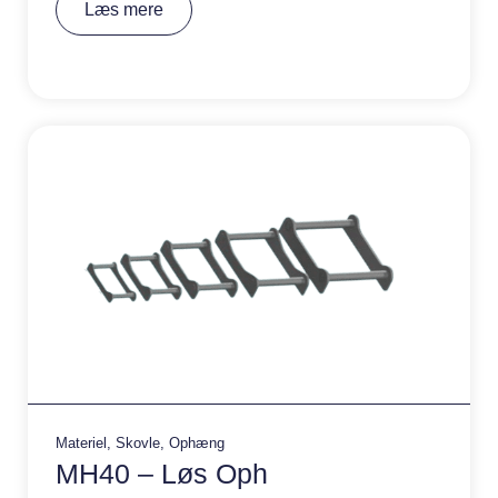
Læs mere
lt
e
r
n
a
ti
v
e
:
Materiel
,
Skovle
,
Ophæng
MH40 – Løs Oph