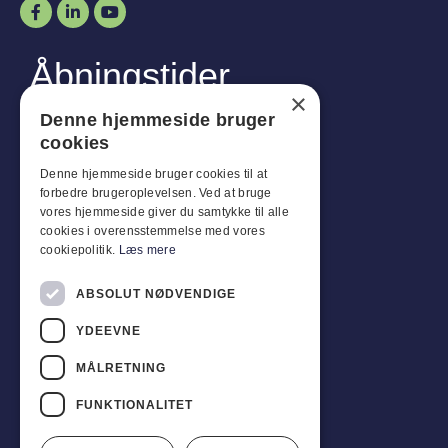
Åbningstider
×
Man-
Tor
:
07:30 - 16:00
Denne hjemmeside bruger
Fredag:
07:30 - 13:00
cookies
Lør-
Søn
:
Lukket
Denne hjemmeside bruger cookies til at
forbedre brugeroplevelsen. Ved at bruge
Kundeservice
vores hjemmeside giver du samtykke til alle
cookies i overensstemmelse med vores
Industriparken 42, 4270 Høng
cookiepolitik.
Læs mere
CVR: 17261436
Tlf: +45 4396 4122
ABSOLUT NØDVENDIGE
YDEEVNE
E-mail: vb@viggobendz.dk
MÅLRETNING
Quicklinks
Persondatapolitik
FUNKTIONALITET
Salgs- og leveringsbetingelser