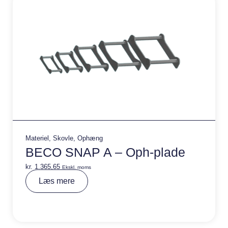
:
Materiel
,
Skovle
,
Ophæng
BECO SNAP A – Oph-plade
kr.
1.365,65
Ekskl. moms
A
Læs mere
lt
e
r
n
a
ti