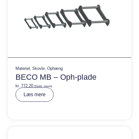
Materiel
,
Skovle
,
Ophæng
BECO MB – Oph-plade
kr.
772,20
Ekskl. moms
A
Læs mere
lt
e
r
n
a
ti
v
e
: