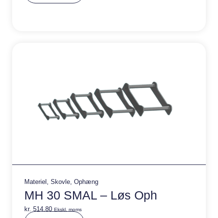
e
r
n
a
ti
v
e
:
Materiel
,
Skovle
,
Ophæng
MH 30 SMAL – Løs Oph
kr.
514,80
Ekskl. moms
A