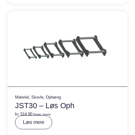
ti
v
e
:
Materiel
,
Skovle
,
Ophæng
JST30 – Løs Oph
kr.
514,80
Ekskl. moms
A
Læs mere
lt
e
r