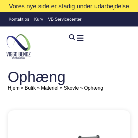
Vores nye side er stadig under udarbejdelse
Kontakt os
Kurv
VB Servicecenter
Ophæng
Hjem
»
Butik
»
Materiel
»
Skovle
»
Ophæng