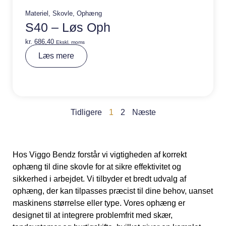
Materiel
,
Skovle
,
Ophæng
S40 – Løs Oph
kr.
686,40
Ekskl. moms
A
Læs mere
lt
e
r
n
a
ti
v
Tidligere
1
2
Næste
e
:
Hos Viggo Bendz forstår vi vigtigheden af korrekt
ophæng til dine skovle for at sikre effektivitet og
sikkerhed i arbejdet.
Vi tilbyder et bredt udvalg af
ophæng, der kan tilpasses præcist til dine behov, uanset
maskinens størrelse eller type.
Vores ophæng er
designet til at integrere problemfrit med skær,