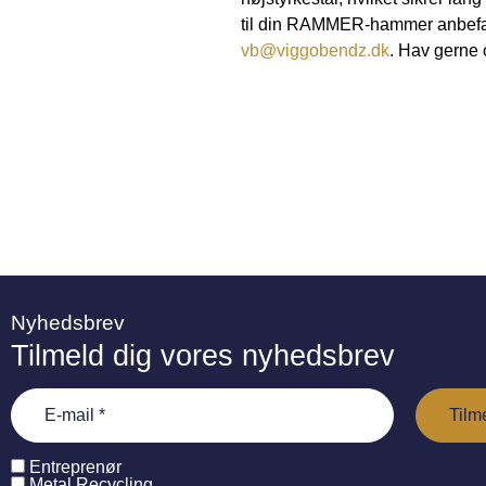
til din RAMMER-hammer anbefales
vb@viggobendz.dk
.
Hav gerne 
Nyhedsbrev
Tilmeld dig vores nyhedsbrev
Entreprenør
Metal Recycling