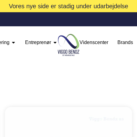
Vores nye side er stadig under udarbejdelse
ering
Entreprenør
Videnscenter
Brands