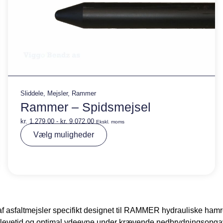
Sliddele
,
Mejsler
,
Rammer
Rammer – Spidsmejsel
kr.
1.279,00
-
kr.
9.072,00
Ekskl. moms
A
Vælg muligheder
lt
e
r
n
a
ti
v
e
:
af asfaltmejsler specifikt designet til RAMMER hydrauliske hamr
ang levetid og optimal ydeevne under krævende nedbrydningsopga