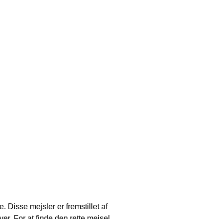
e.
Disse mejsler er fremstillet af
ver.
For at finde den rette mejsel