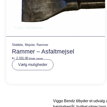
Sliddele
,
Mejsler
,
Rammer
Rammer – Asfaltmejsel
kr.
2.331,00
Ekskl. moms
A
Vælg muligheder
lt
e
r
n
a
ti
v
e
:
Viggo Bendz tilbyder et udvalg 
højstyrkestål, hvilket sikrer l