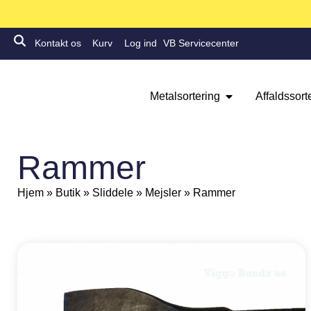
Kontakt os
Kurv
Log ind
VB Servicecenter
Metalsortering
Affaldssort
Rammer
Hjem
»
Butik
»
Sliddele
»
Mejsler
»
Rammer