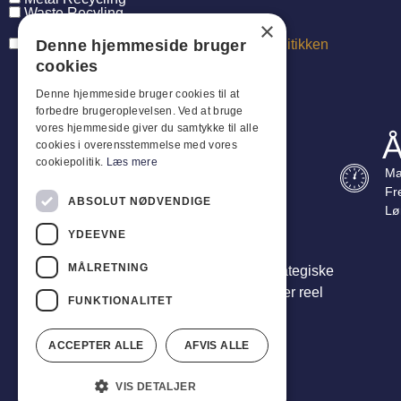
Waste Recyling
×
Denne hjemmeside bruger
Jeg har læst og accepterer
persondatapolitikken
cookies
Denne hjemmeside bruger cookies til at
forbedre brugeroplevelsen. Ved at bruge
vores hjemmeside giver du samtykke til alle
Å
cookies i overensstemmelse med vores
cookiepolitik.
Læs mere
Ma
Fr
ABSOLUT NØDVENDIGE
Lø
YDEEVNE
MÅLRETNING
Vi er mere end leverandører – vi er din strategiske
partner. Vi leverer totalløsninger, der skaber reel
FUNKTIONALITET
værdi for din forretning.
ACCEPTER ALLE
AFVIS ALLE
VIS DETALJER