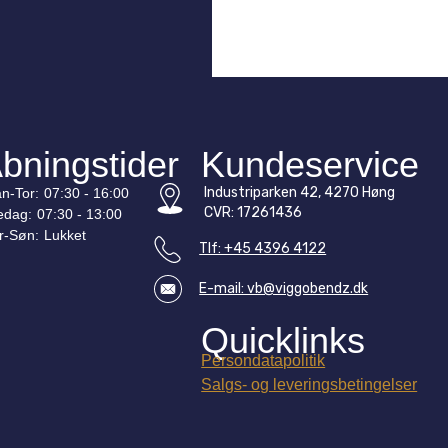
bningstider
Kundeservice
Industriparken 42, 4270 Høng
n-
Tor
:
07:30 - 16:00
CVR: 17261436
edag:
07:30 - 13:00
r-
Søn
:
Lukket
Tlf: +45 4396 4122
E-mail: vb@viggobendz.dk
Quicklinks
Persondatapolitik
Salgs- og leveringsbetingelser