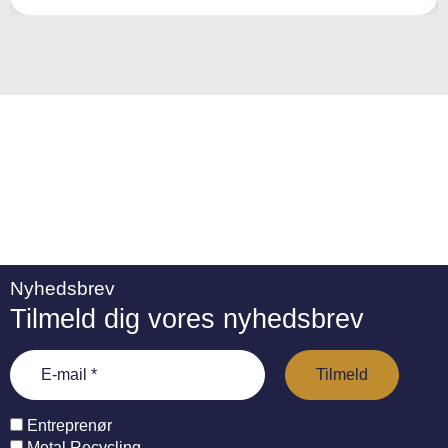
ti
v
e
:
Nyhedsbrev
Tilmeld dig vores nyhedsbrev
Entreprenør
Metal Recycling