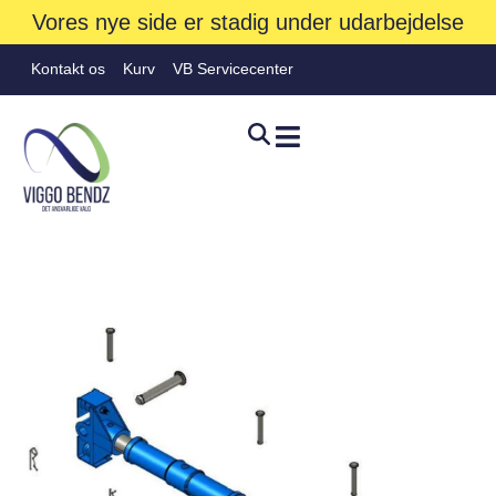
Vores nye side er stadig under udarbejdelse
Kontakt os
Kurv
VB Servicecenter