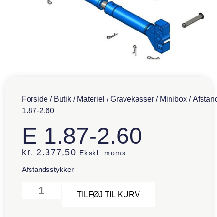
Forside
/
Butik
/
Materiel
/
Gravekasser
/
Minibox
/
Afstan
1.87-2.60
E 1.87-2.60
kr.
2.377,50
Ekskl. moms
Afstandsstykker
Alternative:
TILFØJ TIL KURV