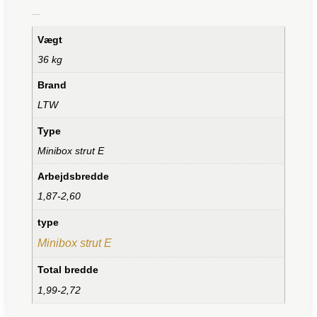
Yderligere information
Vægt
36 kg
Brand
LTW
Type
Minibox strut E
Arbejdsbredde
1,87-2,60
type
Minibox strut E
Total bredde
1,99-2,72