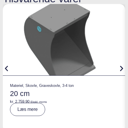
Materiel
,
Skovle
,
Graveskovle
,
3-4 ton
20 cm
kr.
2.759,90
Ekskl. moms
A
Læs mere
lt
e
r
n
a