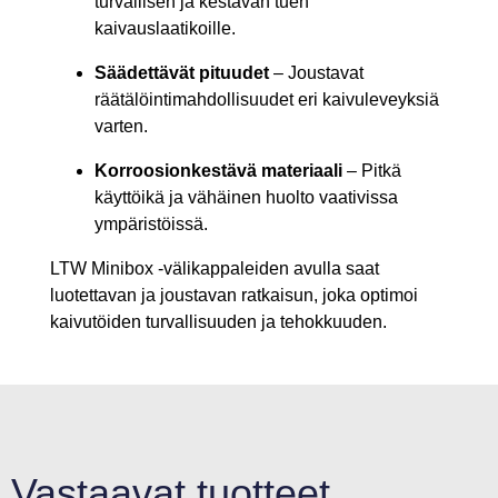
turvallisen ja kestävän tuen
kaivauslaatikoille.
Säädettävät pituudet
– Joustavat
räätälöintimahdollisuudet eri kaivuleveyksiä
varten.
Korroosionkestävä materiaali
– Pitkä
käyttöikä ja vähäinen huolto vaativissa
ympäristöissä.
LTW Minibox -välikappaleiden avulla saat
luotettavan ja joustavan ratkaisun, joka optimoi
kaivutöiden turvallisuuden ja tehokkuuden.
Vastaavat tuotteet