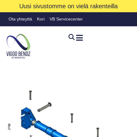
Uusi sivustomme on vielä rakenteilla
Ota yhteyttä
Kori
VB Servicecenter