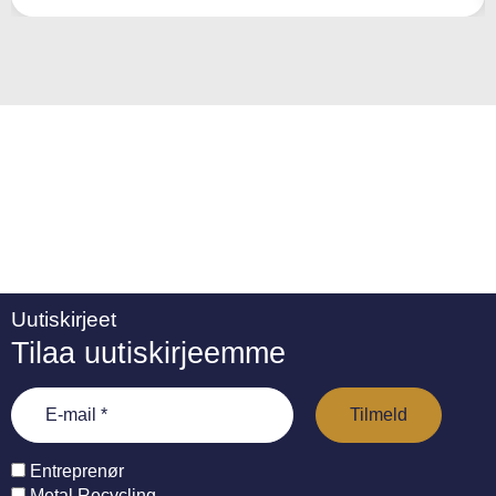
ti
v
e
:
Uutiskirjeet
Tilaa uutiskirjeemme
Entreprenør
Metal Recycling