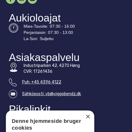
Aukioloajat
Mies-
Tavoite
:
07:30 - 16:00
Perjantaisin:
07:30 - 13:00
La-
Son
:
Suljettu
Asiakaspalvelu
Industriparken 42, 4270 Høng
CVR: 17261436
Puh: +45 4396 4122
Sähköposti: vb@viggobendz.dk
Pikalinkit
×
Tietosuojakäytäntö
Denne hjemmeside bruger
Myynti- ja toimitusehdot
cookies