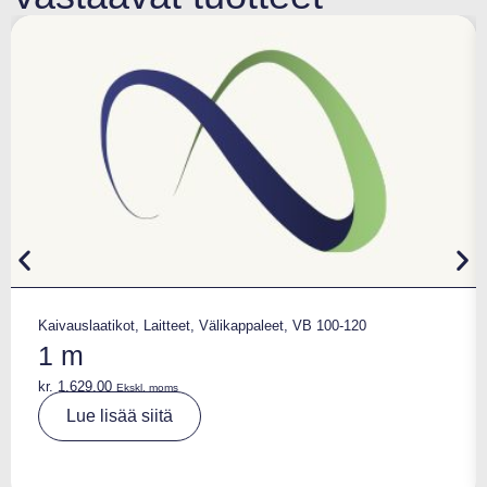
Kaivauslaatikot
,
Laitteet
,
Välikappaleet
,
VB 100-120
1 m
kr.
1.629,00
Ekskl. moms
A
Lue lisää siitä
lt
e
r
n
a