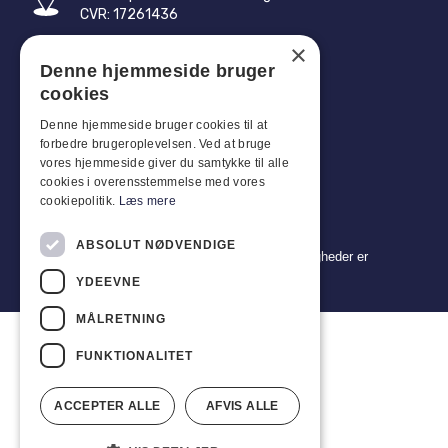
CVR: 17261436
×
Tlf: +45 4396 4122
Denne hjemmeside bruger
E-mail: vb@viggobendz.dk
cookies
Denne hjemmeside bruger cookies til at
Quicklinks
forbedre brugeroplevelsen. Ved at bruge
Persondatapolitik
vores hjemmeside giver du samtykke til alle
cookies i overensstemmelse med vores
Salgs- og leveringsbetingelser
cookiepolitik.
Læs mere
ABSOLUT NØDVENDIGE
Copyright 2024 © Viggo Bendz. Alle rettigheder er
forbeholdt
YDEEVNE
MÅLRETNING
FUNKTIONALITET
ACCEPTER ALLE
AFVIS ALLE