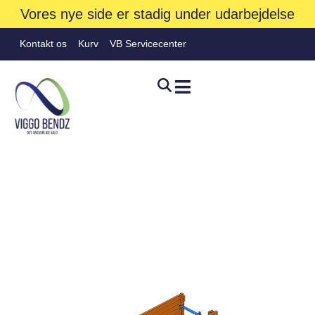
Vores nye side er stadig under udarbejdelse
Kontakt os
Kurv
VB Servicecenter