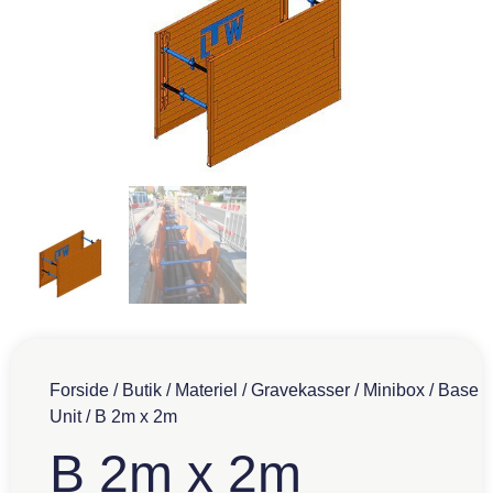
Forside
/
Butik
/
Materiel
/
Gravekasser
/
Minibox
/
Base
Unit
/ B 2m x 2m
B 2m x 2m