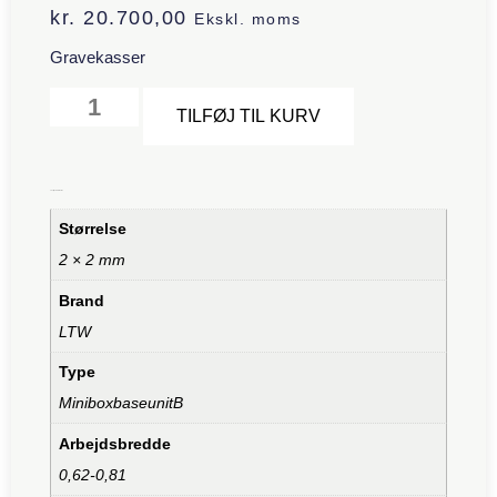
kr.
20.700,00
Ekskl. moms
Gravekasser
Alternative:
TILFØJ TIL KURV
Yderligere information
Størrelse
2 × 2 mm
Brand
LTW
Type
MiniboxbaseunitB
Arbejdsbredde
0,62-0,81