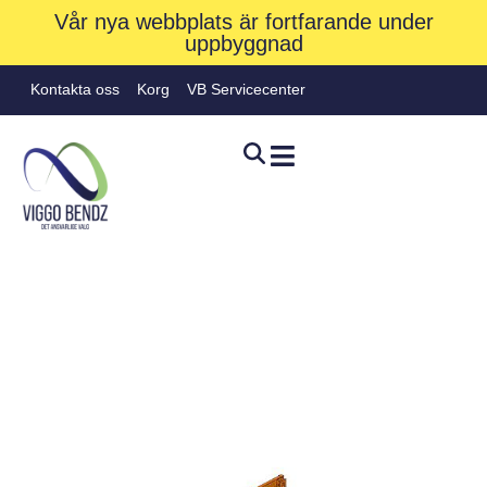
Vår nya webbplats är fortfarande under
uppbyggnad
Kontakta oss
Korg
VB Servicecenter