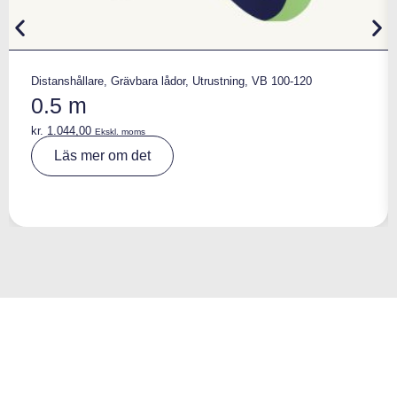
Distanshållare
,
Grävbara lådor
,
Utrustning
,
VB 100-120
0.5 m
kr.
1.044,00
Ekskl. moms
A
Läs mer om det
lt
e
r
n
a
ti
v
e
: