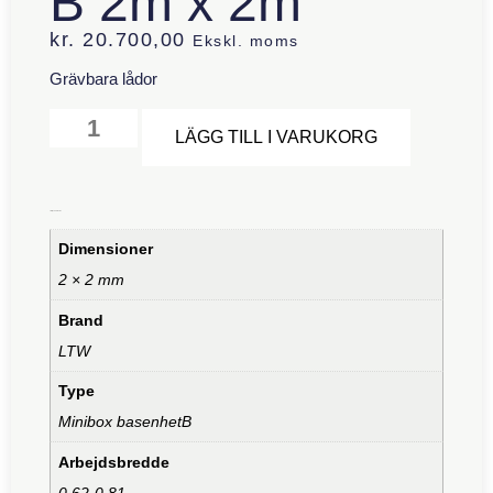
B 2m x 2m
kr.
20.700,00
Ekskl. moms
Grävbara lådor
Alternative
LÄGG TILL I VARUKORG
Ytterligare information
Dimensioner
2 × 2 mm
Brand
LTW
Type
Minibox basenhetB
Arbejdsbredde
0,62-0,81