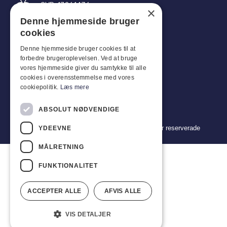
CVR: 17261436
×
Denne hjemmeside bruger
Tel: +45 4396 4122
cookies
E-post: vb@viggobendz.dk
Denne hjemmeside bruger cookies til at
forbedre brugeroplevelsen. Ved at bruge
Snabblänkar
vores hjemmeside giver du samtykke til alle
cookies i overensstemmelse med vores
Integritetspolicy
cookiepolitik.
Læs mere
Försäljnings- och leveransvillkor
ABSOLUT NØDVENDIGE
Copyright 2024 © Viggo Bendz. Alla rättigheter reserverade
YDEEVNE
MÅLRETNING
FUNKTIONALITET
ACCEPTER ALLE
AFVIS ALLE
VIS DETALJER