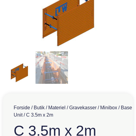
Forside
/
Butik
/
Materiel
/
Gravekasser
/
Minibox
/
Base
Unit
/ C 3.5m x 2m
C 3.5m x 2m