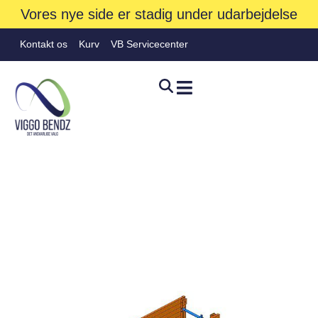
Vores nye side er stadig under udarbejdelse
Kontakt os
Kurv
VB Servicecenter