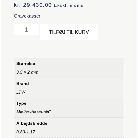
kr.
29.430,00
Ekskl. moms
Gravekasser
Alternative:
TILFØJ TIL KURV
Yderligere information
Størrelse
3,5 × 2 mm
Brand
LTW
Type
MiniboxbaseunitC
Arbejdsbredde
0,80-1.17