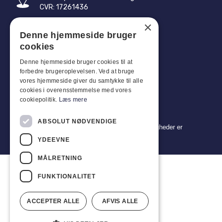
CVR: 17261436
×
Tlf: +45 4396 4122
Denne hjemmeside bruger
E-mail: vb@viggobendz.dk
cookies
Denne hjemmeside bruger cookies til at
Quicklinks
forbedre brugeroplevelsen. Ved at bruge
Persondatapolitik
vores hjemmeside giver du samtykke til alle
cookies i overensstemmelse med vores
Salgs- og leveringsbetingelser
cookiepolitik.
Læs mere
ABSOLUT NØDVENDIGE
Copyright 2024 © Viggo Bendz. Alle rettigheder er
forbeholdt
YDEEVNE
MÅLRETNING
FUNKTIONALITET
ACCEPTER ALLE
AFVIS ALLE