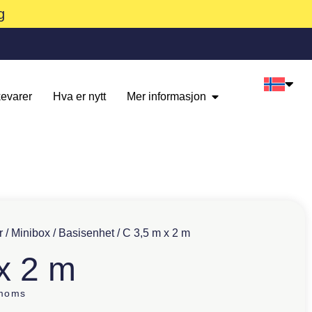
g
evarer
Hva er nytt
Mer informasjon
r
/
Minibox
/
Basisenhet
/ C 3,5 m x 2 m
x 2 m
 moms