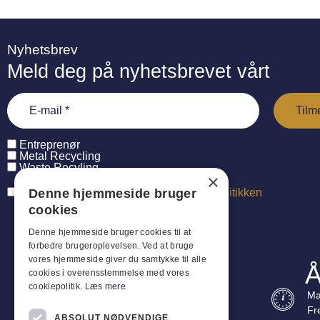
Nyhetsbrev
Meld deg på nyhetsbrevet vårt
Entreprenør
Metal Recycling
Waste Recyling
×
Denne hjemmeside bruger
Jeg har læst og accepterer
persondatapolitikken
cookies
Denne hjemmeside bruger cookies til at
forbedre brugeroplevelsen. Ved at bruge
vores hjemmeside giver du samtykke til alle
Å
cookies i overensstemmelse med vores
cookiepolitik.
Læs mere
Ma
Fr
ABSOLUT NØDVENDIGE