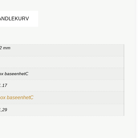
Alternative:
HANDLEKURV
 2 mm
ox baseenhetC
1.17
box baseenhetC
1,29