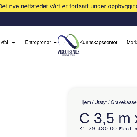
Det nye nettstedet vårt er fortsatt under oppbyggin
vfall
Entreprenør
Kunnskapssenter
Merk
Hjem
/
Utstyr
/
Gravekasse
C 3,5 m 
kr.
29.430,00
Ekskl.