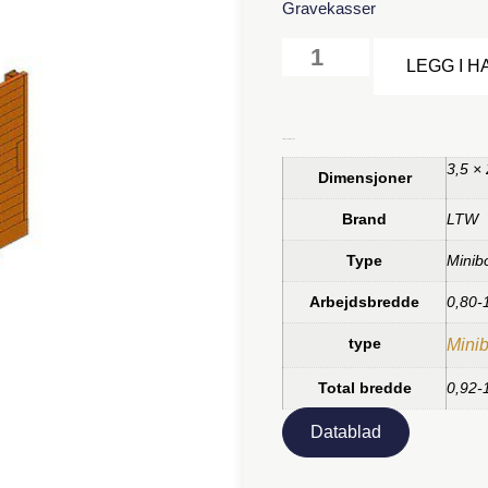
Gravekasser
LEGG I 
Tilleggsinformasjon
3,5 ×
Dimensjoner
Brand
LTW
Type
Minib
Arbejdsbredde
0,80-
type
Mini
Total bredde
0,92-
Datablad