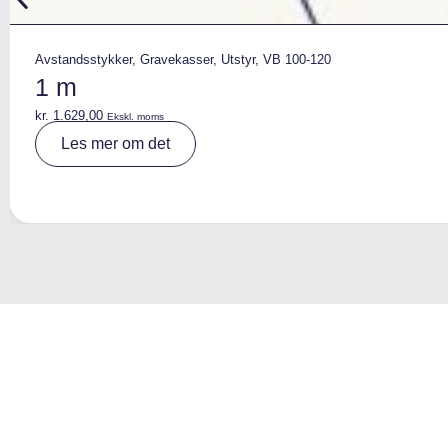
Avstandsstykker
,
Gravekasser
,
Utstyr
,
VB 100-120
1 m
kr.
1.629,00
Ekskl. moms
A
Les mer om det
lt
e
r
n
a
ti
v
e
: