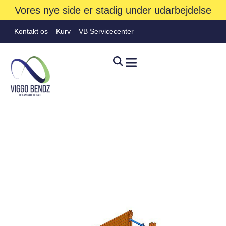
Vores nye side er stadig under udarbejdelse
Kontakt os
Kurv
VB Servicecenter