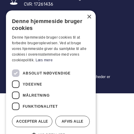
CVR: 17261436
×
Tlf: +45 4396 4122
Denne hjemmeside bruger
E-mail: vb@viggobendz.dk
cookies
Denne hjemmeside bruger cookies til at
Quicklinks
forbedre brugeroplevelsen. Ved at bruge
Persondatapolitik
vores hjemmeside giver du samtykke til alle
cookies i overensstemmelse med vores
Salgs- og leveringsbetingelser
cookiepolitik.
Læs mere
ABSOLUT NØDVENDIGE
Copyright 2024 © Viggo Bendz. Alle rettigheder er
forbeholdt
YDEEVNE
MÅLRETNING
FUNKTIONALITET
ACCEPTER ALLE
AFVIS ALLE