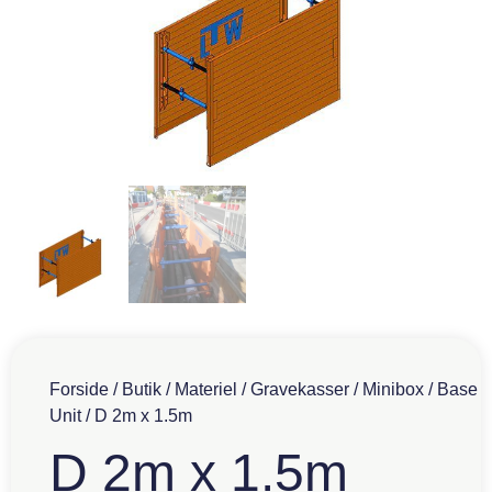
Forside
/
Butik
/
Materiel
/
Gravekasser
/
Minibox
/
Base
Unit
/ D 2m x 1.5m
D 2m x 1.5m