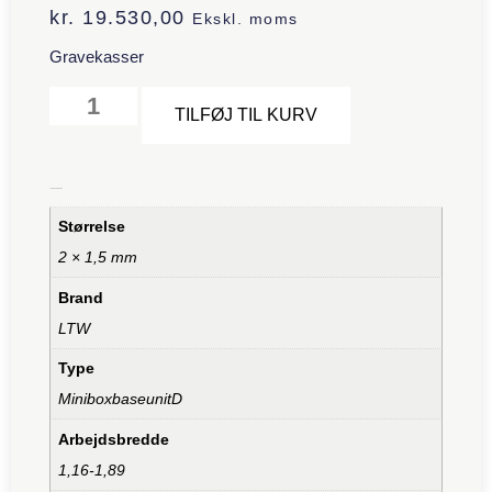
kr.
19.530,00
Ekskl. moms
Gravekasser
Alternative:
TILFØJ TIL KURV
Yderligere information
Størrelse
2 × 1,5 mm
Brand
LTW
Type
MiniboxbaseunitD
Arbejdsbredde
1,16-1,89