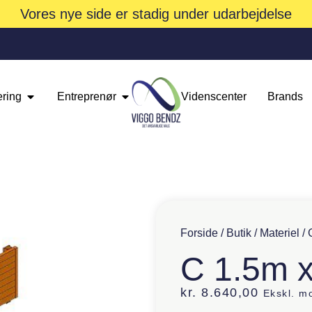
Vores nye side er stadig under udarbejdelse
ering
Entreprenør
Videnscenter
Brands
Forside
/
Butik
/
Materiel
/
C 1.5m 
kr.
8.640,00
Ekskl. m