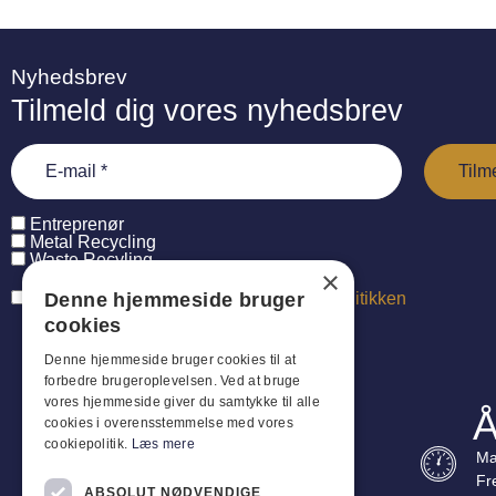
Nyhedsbrev
Tilmeld dig vores nyhedsbrev
Entreprenør
Metal Recycling
Waste Recyling
×
Denne hjemmeside bruger
Jeg har læst og accepterer
persondatapolitikken
cookies
Denne hjemmeside bruger cookies til at
forbedre brugeroplevelsen. Ved at bruge
vores hjemmeside giver du samtykke til alle
Å
cookies i overensstemmelse med vores
cookiepolitik.
Læs mere
Ma
Fr
ABSOLUT NØDVENDIGE