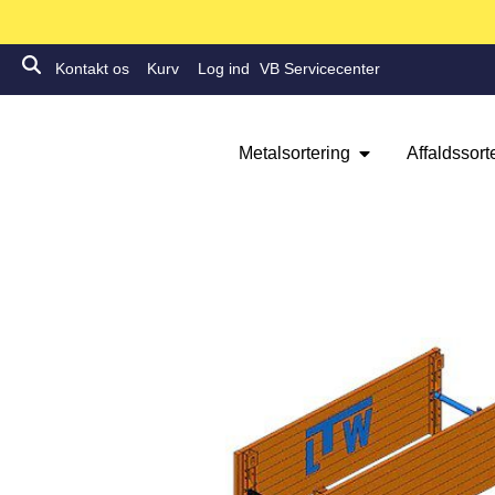
Kontakt os
Kurv
Log ind
VB Servicecenter
Metalsortering
Affaldssort