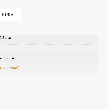
Alternative:
IL KURV
 0,5 mm
oxtopunitC
boxtopunitC