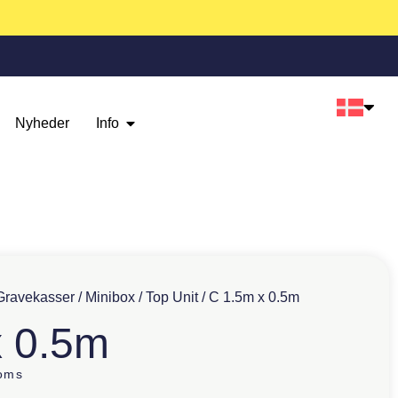
Nyheder
Info
Gravekasser
/
Minibox
/
Top Unit
/ C 1.5m x 0.5m
x 0.5m
oms