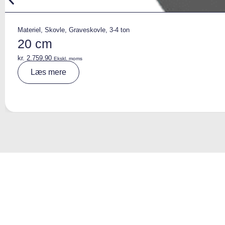
Materiel
,
Skovle
,
Graveskovle
,
3-4 ton
20 cm
kr.
2.759,90
Ekskl. moms
A
Læs mere
lt
e
r
n
a
ti
v
e
: