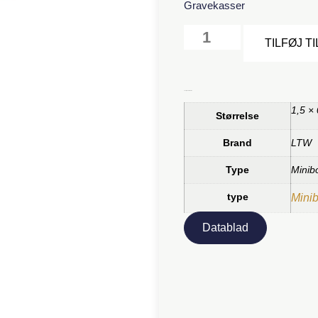
Gravekasser
TILFØJ T
Yderligere information
1,5 ×
Størrelse
Brand
LTW
Type
Minib
type
Mini
Datablad