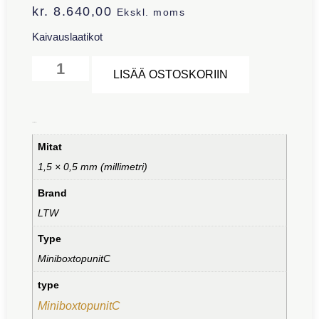
kr.
8.640,00
Ekskl. moms
Kaivauslaatikot
Alternative:
LISÄÄ OSTOSKORIIN
Lisätiedot
Mitat
1,5 × 0,5 mm (millimetri)
Brand
LTW
Type
MiniboxtopunitC
type
MiniboxtopunitC