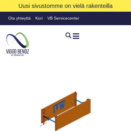
Uusi sivustomme on vielä rakenteilla
Ota yhteyttä
Kori
VB Servicecenter