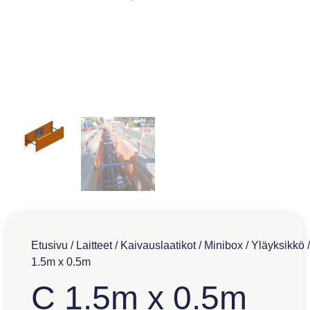
Etusivu
/
Laitteet
/
Kaivauslaatikot
/
Minibox
/
Yläyksikkö
/
1.5m x 0.5m
C 1.5m x 0.5m