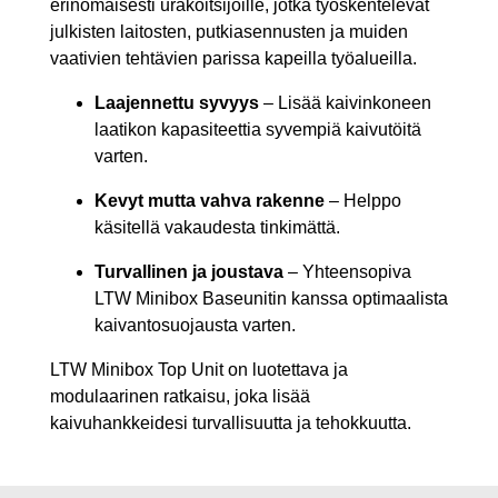
erinomaisesti urakoitsijoille, jotka työskentelevät
julkisten laitosten, putkiasennusten ja muiden
vaativien tehtävien parissa kapeilla työalueilla.
Laajennettu syvyys
– Lisää kaivinkoneen
laatikon kapasiteettia syvempiä kaivutöitä
varten.
Kevyt mutta vahva rakenne
– Helppo
käsitellä vakaudesta tinkimättä.
Turvallinen ja joustava
– Yhteensopiva
LTW Minibox Baseunitin kanssa optimaalista
kaivantosuojausta varten.
LTW Minibox Top Unit on luotettava ja
modulaarinen ratkaisu, joka lisää
kaivuhankkeidesi turvallisuutta ja tehokkuutta.