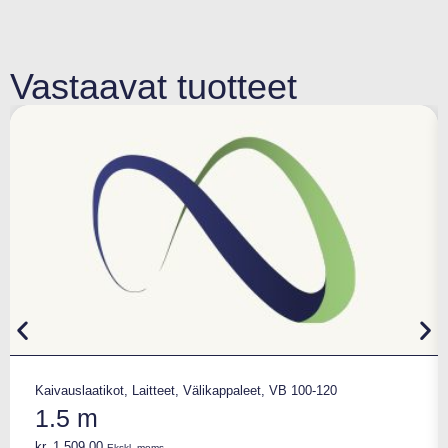
Vastaavat tuotteet
Kaivauslaatikot
,
Laitteet
,
Välikappaleet
,
VB 100-120
1.5 m
kr.
1.509,00
Ekskl. moms