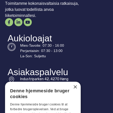
Toimitamme kokonaisvaltaisia ratkaisuja,
jotka luovat todellista arvoa
liiketoiminnallesi.
Aukioloajat
Mies-
Tavoite
:
07:30 - 16:00
Perjantaisin:
07:30 - 13:00
La-
Son
:
Suljettu
Asiakaspalvelu
Industriparken 42, 4270 Høng
CVR: 17261436
×
Denne hjemmeside bruger
Puh: +45 4396 4122
cookies
Sähköposti: vb@viggobendz.dk
Denne hjemmeside bruger cookies til at
forbedre brugeroplevelsen. Ved at bruge