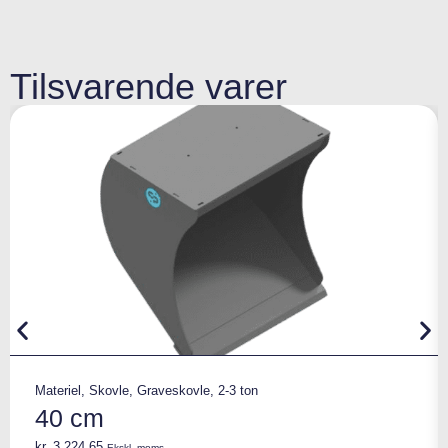
Tilsvarende varer
Materiel
,
Skovle
,
Graveskovle
,
2-3 ton
40 cm
kr.
3.224,65
Ekskl. moms