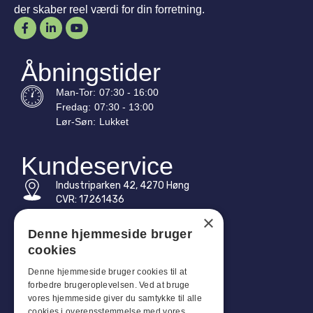
der skaber reel værdi for din forretning.
Åbningstider
Man-
Tor
:
07:30 - 16:00
Fredag:
07:30 - 13:00
Lør-
Søn
:
Lukket
Kundeservice
Industriparken 42, 4270 Høng
CVR: 17261436
×
Tlf: +45 4396 4122
Denne hjemmeside bruger
cookies
E-mail: vb@viggobendz.dk
Denne hjemmeside bruger cookies til at
Quicklinks
forbedre brugeroplevelsen. Ved at bruge
vores hjemmeside giver du samtykke til alle
Persondatapolitik
cookies i overensstemmelse med vores