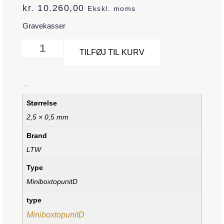
kr.
10.260,00
Ekskl. moms
Gravekasser
Alternative:
TILFØJ TIL KURV
Yderligere information
Størrelse
2,5 × 0,5 mm
Brand
LTW
Type
MiniboxtopunitD
type
MiniboxtopunitD