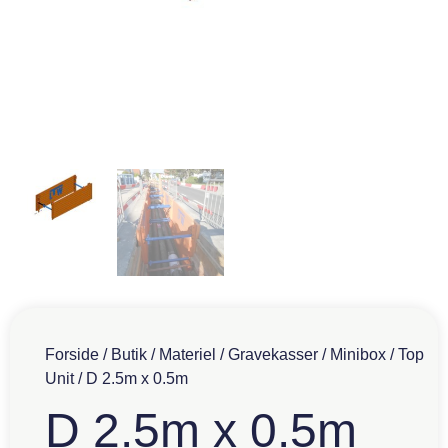
Forside
/
Butik
/
Materiel
/
Gravekasser
/
Minibox
/
Top
Unit
/ D 2.5m x 0.5m
D 2.5m x 0.5m