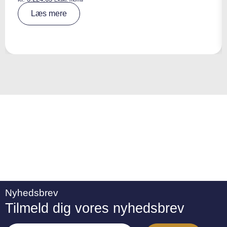
A
Læs mere
lt
e
r
n
a
ti
v
e
:
Nyhedsbrev
Tilmeld dig vores nyhedsbrev