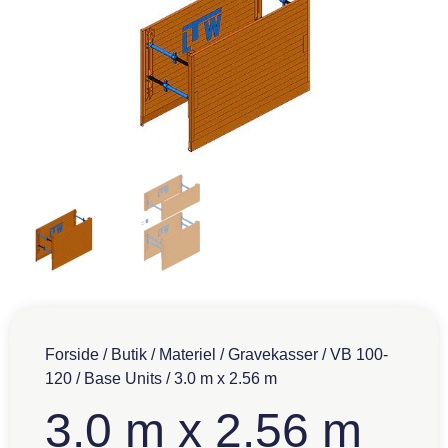
Forside
/
Butik
/
Materiel
/
Gravekasser
/
VB 100-
120
/
Base Units
/ 3.0 m x 2.56 m
3.0 m x 2.56 m