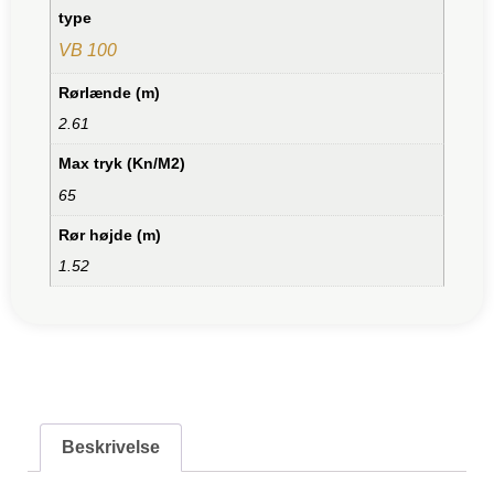
type
VB 100
Rørlænde (m)
2.61
Max tryk (Kn/M2)
65
Rør højde (m)
1.52
Beskrivelse