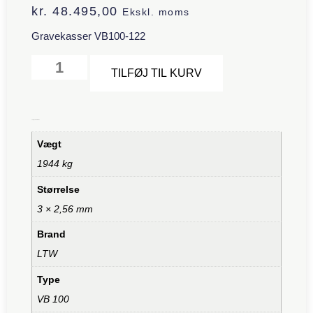
kr.
48.495,00
Ekskl. moms
Gravekasser VB100-122
Alternative:
TILFØJ TIL KURV
Yderligere information
Vægt
1944 kg
Størrelse
3 × 2,56 mm
Brand
LTW
Type
VB 100