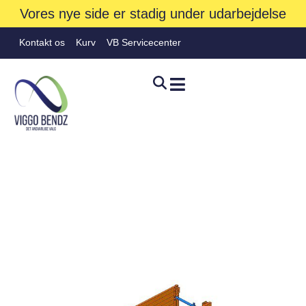
Vores nye side er stadig under udarbejdelse
Kontakt os
Kurv
VB Servicecenter