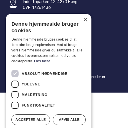
Industriparken 42, 4270 Høng
CVR: 17261436
×
Tlf: +45 4396 4122
Denne hjemmeside bruger
E-mail: vb@viggobendz.dk
cookies
Denne hjemmeside bruger cookies til at
Quicklinks
forbedre brugeroplevelsen. Ved at bruge
Persondatapolitik
vores hjemmeside giver du samtykke til alle
cookies i overensstemmelse med vores
Salgs- og leveringsbetingelser
cookiepolitik.
Læs mere
ABSOLUT NØDVENDIGE
Copyright 2024 © Viggo Bendz. Alle rettigheder er
forbeholdt
YDEEVNE
MÅLRETNING
FUNKTIONALITET
ACCEPTER ALLE
AFVIS ALLE