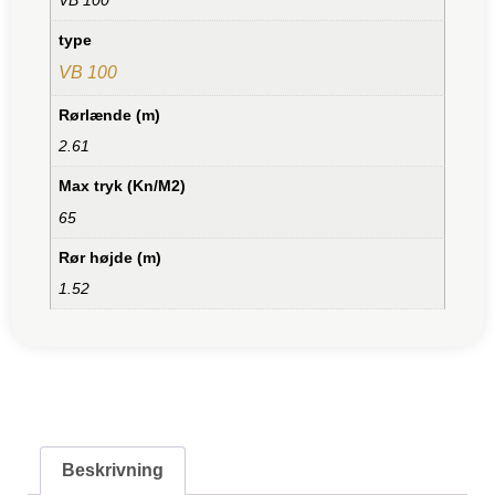
type
VB 100
Rørlænde (m)
2.61
Max tryk (Kn/M2)
65
Rør højde (m)
1.52
Beskrivning