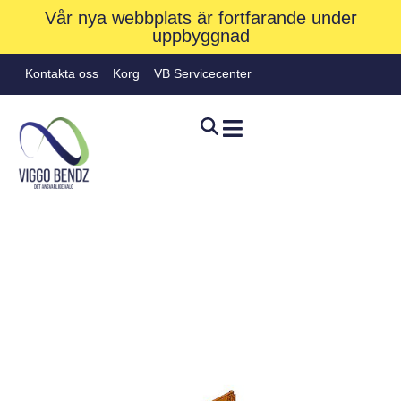
Vår nya webbplats är fortfarande under
uppbyggnad
Kontakta oss
Korg
VB Servicecenter