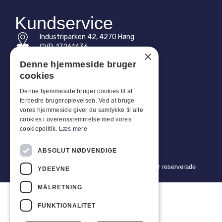
Kundservice
Industriparken 42, 4270 Høng
CVR: 17261436
×
Denne hjemmeside bruger
Tel: +45 4396 4122
cookies
E-post: vb@viggobendz.dk
Denne hjemmeside bruger cookies til at
forbedre brugeroplevelsen. Ved at bruge
Snabblänkar
vores hjemmeside giver du samtykke til alle
cookies i overensstemmelse med vores
Integritetspolicy
cookiepolitik.
Læs mere
Försäljnings- och leveransvillkor
ABSOLUT NØDVENDIGE
Copyright 2024 © Viggo Bendz. Alla rättigheter reserverade
YDEEVNE
MÅLRETNING
FUNKTIONALITET