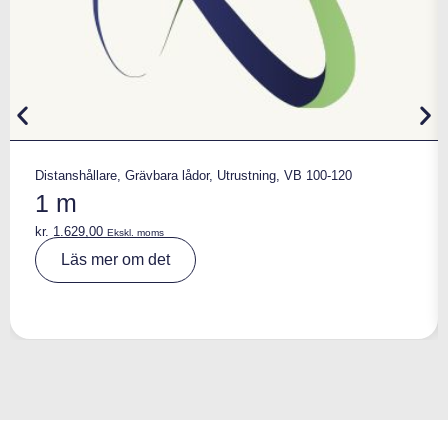
Distanshållare
,
Grävbara lådor
,
Utrustning
,
VB 100-120
1 m
kr.
1.629,00
Ekskl. moms
A
Läs mer om det
lt
e
r
n
a
ti
v
e
: