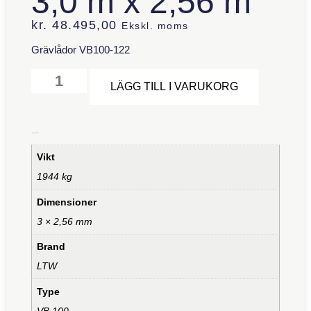
3,0 m x 2,56 m
kr.
48.495,00
Ekskl. moms
Grävlådor VB100-122
Alternative
LÄGG TILL I VARUKORG
Ytterligare information
Vikt
1944 kg
Dimensioner
3 × 2,56 mm
Brand
LTW
Type
VB 100