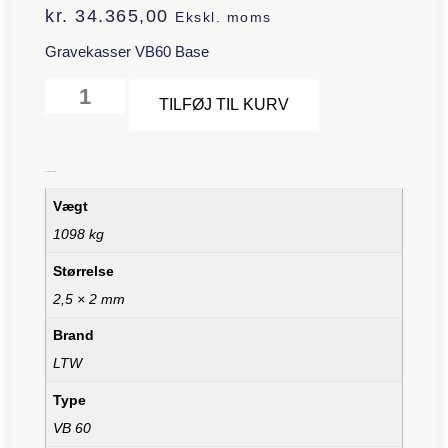
kr.
34.365,00
Ekskl. moms
Gravekasser VB60 Base
Alternative:
TILFØJ TIL KURV
Yderligere information
Vægt
1098 kg
Størrelse
2,5 × 2 mm
Brand
LTW
Type
VB 60