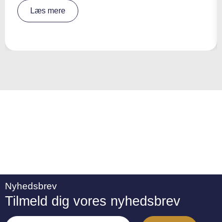
A
Læs mere
lt
e
r
n
a
ti
v
e
:
Nyhedsbrev
Tilmeld dig vores nyhedsbrev