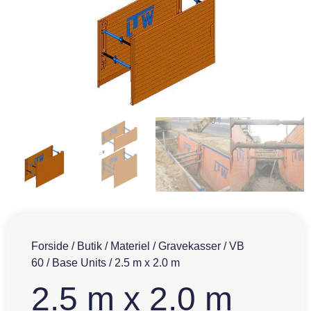
Forside
/
Butik
/
Materiel
/
Gravekasser
/
VB
60
/
Base Units
/ 2.5 m x 2.0 m
2.5 m x 2.0 m