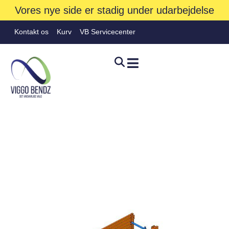
Vores nye side er stadig under udarbejdelse
Kontakt os
Kurv
VB Servicecenter