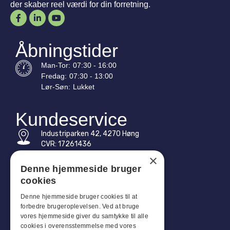
der skaber reel værdi for din forretning.
Åbningstider
Man-
Tor
:
07:30 - 16:00
Fredag:
07:30 - 13:00
Lør-
Søn
:
Lukket
Kundeservice
Industriparken 42, 4270 Høng
CVR: 17261436
×
Tlf: +45 4396 4122
Denne hjemmeside bruger
cookies
E-mail: vb@viggobendz.dk
Denne hjemmeside bruger cookies til at
Quicklinks
forbedre brugeroplevelsen. Ved at bruge
vores hjemmeside giver du samtykke til alle
Persondatapolitik
cookies i overensstemmelse med vores