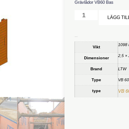
Grävlådor VB60 Bas
LÄGG TIL
Ytterligare information
1098 
Vikt
2,5 ×
Dimensioner
Brand
LTW
Type
VB 60
type
VB 6