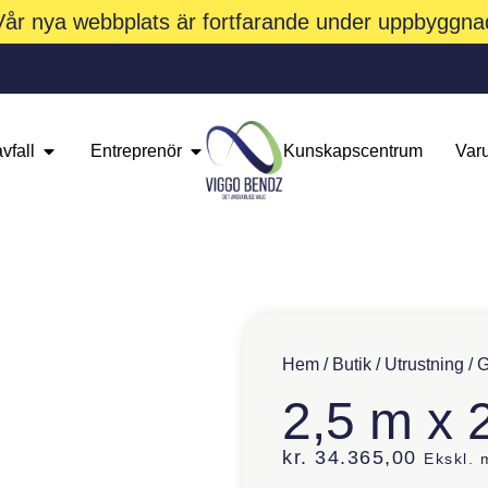
Vår nya webbplats är fortfarande under uppbyggna
vfall
Entreprenör
Kunskapscentrum
Var
Hem
/
Butik
/
Utrustning
/
G
2,5 m x 
kr.
34.365,00
Ekskl.