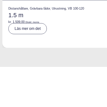
Distanshållare
,
Grävbara lådor
,
Utrustning
,
VB 100-120
1.5 m
kr.
1.509,00
Ekskl. moms
A
Läs mer om det
lt
e
r
n
a
ti
v
e
: