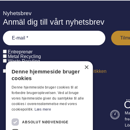
Nyhetsbrev
Anmäl dig till vårt nyhetsbrev
Entreprenør
Metal Recycling
Waste Recyling
×
Denne hjemmeside bruger
Jeg har læst og accepterer
persondatapolitikken
cookies
Denne hjemmeside bruger cookies til at
forbedre brugeroplevelsen. Ved at bruge
vores hjemmeside giver du samtykke til alle
Ö
cookies i overensstemmelse med vores
cookiepolitik.
Læs mere
Ma
fr
ABSOLUT NØDVENDIGE
Lö