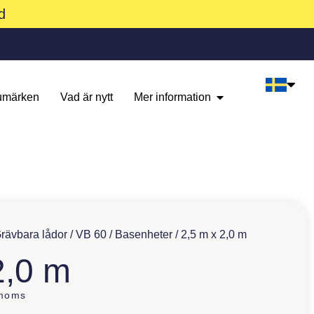
d
umärken
Vad är nytt
Mer information
rävbara lådor
/
VB 60
/
Basenheter
/ 2,5 m x 2,0 m
2,0 m
 moms