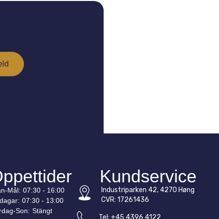
ppettider
Kundservice
Industriparken 42, 4270 Høng
n-
Mål
:
07:30 - 16:00
CVR: 17261436
edagar:
07:30 - 13:00
rdag-
Son
:
Stängt
Tel: +45 4396 4122