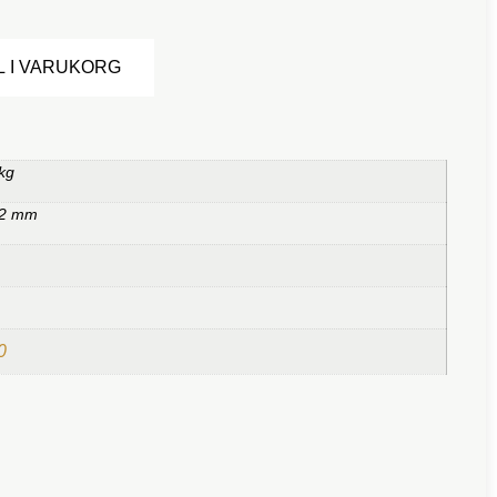
Alternative:
L I VARUKORG
kg
 2 mm
0