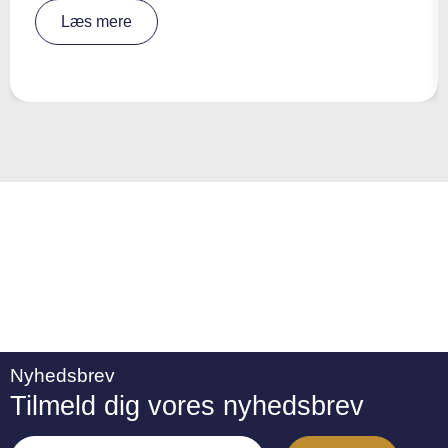
A
Læs mere
lt
e
r
n
a
ti
v
e
:
Nyhedsbrev
Tilmeld dig vores nyhedsbrev