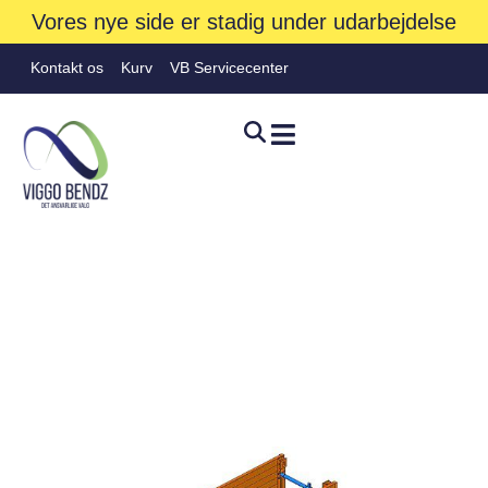
Vores nye side er stadig under udarbejdelse
Kontakt os
Kurv
VB Servicecenter