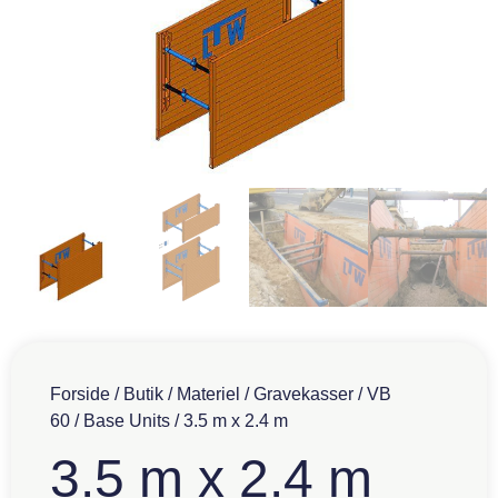
Forside
/
Butik
/
Materiel
/
Gravekasser
/
VB
60
/
Base Units
/ 3.5 m x 2.4 m
3.5 m x 2.4 m