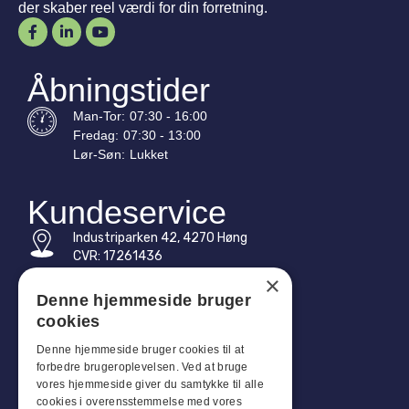
der skaber reel værdi for din forretning.
Åbningstider
Man-
Tor
:
07:30 - 16:00
Fredag:
07:30 - 13:00
Lør-
Søn
:
Lukket
Kundeservice
Industriparken 42, 4270 Høng
CVR: 17261436
×
Tlf: +45 4396 4122
Denne hjemmeside bruger
cookies
E-mail: vb@viggobendz.dk
Denne hjemmeside bruger cookies til at
Quicklinks
forbedre brugeroplevelsen. Ved at bruge
vores hjemmeside giver du samtykke til alle
Persondatapolitik
cookies i overensstemmelse med vores