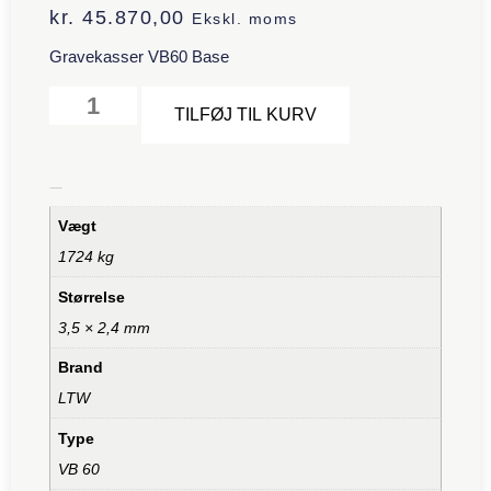
kr.
45.870,00
Ekskl. moms
Gravekasser VB60 Base
Alternative:
TILFØJ TIL KURV
Yderligere information
Vægt
1724 kg
Størrelse
3,5 × 2,4 mm
Brand
LTW
Type
VB 60