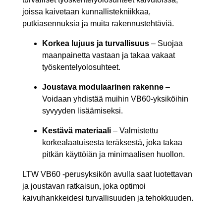
joissa kaivetaan kunnallistekniikkaa,
putkiasennuksia ja muita rakennustehtäviä.
Korkea lujuus ja turvallisuus
– Suojaa
maanpainetta vastaan ja takaa vakaat
työskentelyolosuhteet.
Joustava modulaarinen rakenne
–
Voidaan yhdistää muihin VB60-yksiköihin
syvyyden lisäämiseksi.
Kestävä materiaali
– Valmistettu
korkealaatuisesta teräksestä, joka takaa
pitkän käyttöiän ja minimaalisen huollon.
LTW VB60 -perusyksikön avulla saat luotettavan
ja joustavan ratkaisun, joka optimoi
kaivuhankkeidesi turvallisuuden ja tehokkuuden.