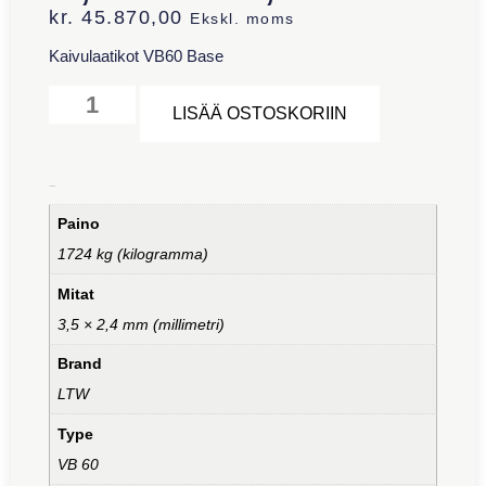
kr.
45.870,00
Ekskl. moms
Kaivulaatikot VB60 Base
Alternative:
LISÄÄ OSTOSKORIIN
Lisätiedot
Paino
1724 kg (kilogramma)
Mitat
3,5 × 2,4 mm (millimetri)
Brand
LTW
Type
VB 60