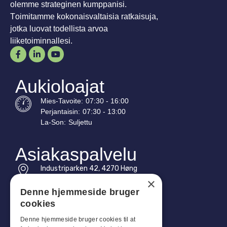
olemme strateginen kumppanisi.
Toimitamme kokonaisvaltaisia ratkaisuja,
jotka luovat todellista arvoa
liiketoiminnallesi.
Aukioloajat
Mies-
Tavoite
:
07:30 - 16:00
Perjantaisin:
07:30 - 13:00
La-
Son
:
Suljettu
Asiakaspalvelu
Industriparken 42, 4270 Høng
CVR: 17261436
×
Denne hjemmeside bruger
Puh: +45 4396 4122
cookies
Sähköposti: vb@viggobendz.dk
Denne hjemmeside bruger cookies til at