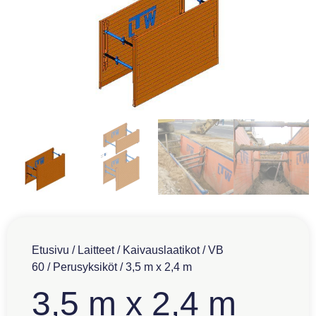
Etusivu
/
Laitteet
/
Kaivauslaatikot
/
VB
60
/
Perusyksiköt
/ 3,5 m x 2,4 m
3,5 m x 2,4 m