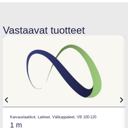
Vastaavat tuotteet
Kaivauslaatikot
,
Laitteet
,
Välikappaleet
,
VB 100-120
1 m