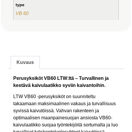
type
VB 60
Kuvaus
Perusyksiköt VB60 LTW:ltä – Turvallinen ja
kestävä kaivulaatikko syviin kaivantoihin.
LTW VB60 -perusyksiköt on suunniteltu
takaamaan maksimaalinen vakaus ja turvallisuus
syvissä kaivutöissä. Vahvan rakenteen ja
optimaalisen maanpainesuojan ansiosta VB60-
kaivulaatikko suojaa työntekijöitä sortumalta ja luo
turvalliset työskentelyolosuhteet kaivutöissä,