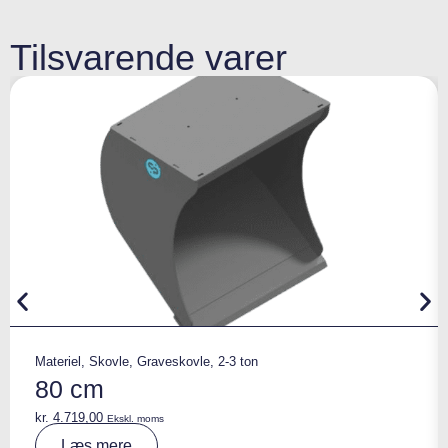
Tilsvarende varer
Materiel
,
Skovle
,
Graveskovle
,
2-3 ton
80 cm
kr.
4.719,00
Ekskl. moms
A
Læs mere
lt