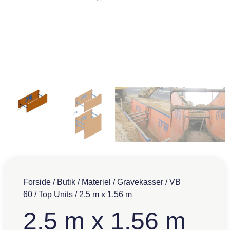
Forside
/
Butik
/
Materiel
/
Gravekasser
/
VB
60
/
Top Units
/ 2.5 m x 1.56 m
2.5 m x 1.56 m