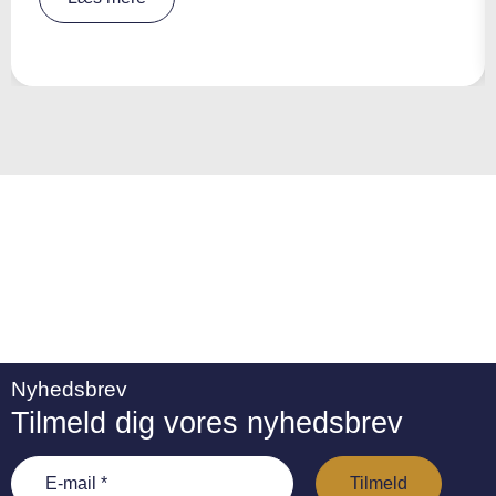
e
r
n
a
ti
v
e
:
Nyhedsbrev
Tilmeld dig vores nyhedsbrev