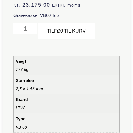
kr.
23.175,00
Ekskl. moms
Gravekasser VB60 Top
Alternative:
TILFØJ TIL KURV
Yderligere information
Vægt
777 kg
Størrelse
2,5 × 1,56 mm
Brand
LTW
Type
VB 60