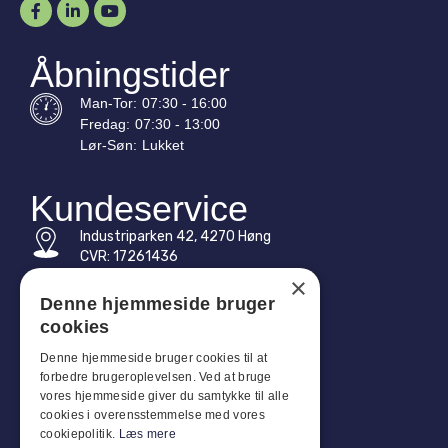
Åbningstider
Man-
Tor
:
07:30 - 16:00
Fredag:
07:30 - 13:00
Lør-
Søn
:
Lukket
Kundeservice
Industriparken 42, 4270 Høng
CVR: 17261436
×
Tlf: +45 4396 4122
Denne hjemmeside bruger
cookies
E-mail: vb@viggobendz.dk
Denne hjemmeside bruger cookies til at
Quicklinks
forbedre brugeroplevelsen. Ved at bruge
vores hjemmeside giver du samtykke til alle
Persondatapolitik
cookies i overensstemmelse med vores
Salgs- og leveringsbetingelser
cookiepolitik.
Læs mere