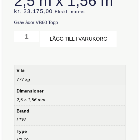
2,5 m x 1,56 m
kr.
23.175,00
Ekskl. moms
Grävlådor VB60 Topp
Alternative
LÄGG TILL I VARUKORG
Ytterligare information
Vikt
777 kg
Dimensioner
2,5 × 1,56 mm
Brand
LTW
Type
VB 60