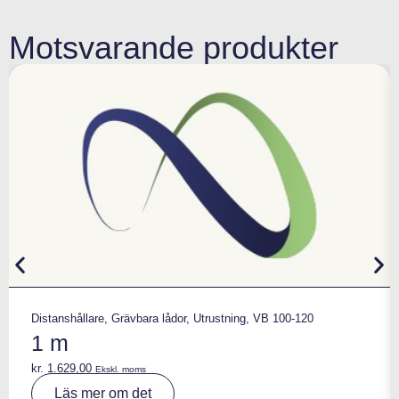
Motsvarande produkter
Distanshållare
,
Grävbara lådor
,
Utrustning
,
VB 100-120
1 m
kr.
1.629,00
Ekskl. moms
A
Läs mer om det
lt