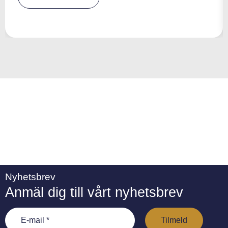
e
r
n
a
ti
v
e
:
Nyhetsbrev
Anmäl dig till vårt nyhetsbrev