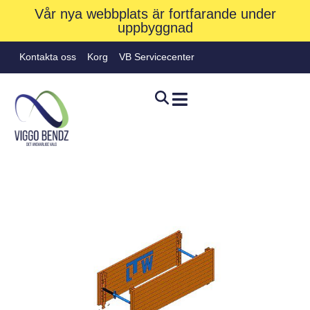
Vår nya webbplats är fortfarande under
uppbyggnad
Kontakta oss
Korg
VB Servicecenter