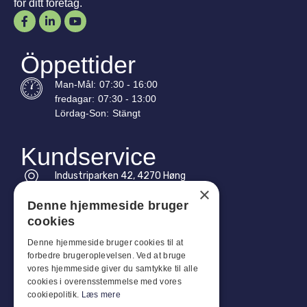
för ditt företag.
Öppettider
Man-
Mål
:
07:30 - 16:00
fredagar:
07:30 - 13:00
Lördag-
Son
:
Stängt
Kundservice
Industriparken 42, 4270 Høng
×
CVR: 17261436
Denne hjemmeside bruger
Tel: +45 4396 4122
cookies
E-post: vb@viggobendz.dk
Denne hjemmeside bruger cookies til at
forbedre brugeroplevelsen. Ved at bruge
Snabblänkar
vores hjemmeside giver du samtykke til alle
cookies i overensstemmelse med vores
Integritetspolicy
cookiepolitik.
Læs mere