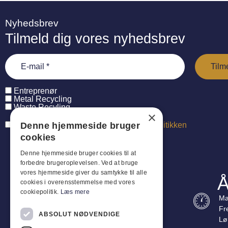
Nyhedsbrev
Tilmeld dig vores nyhedsbrev
Entreprenør
Metal Recycling
Waste Recyling
×
Denne hjemmeside bruger
Jeg har læst og accepterer
persondatapolitikken
cookies
Denne hjemmeside bruger cookies til at
forbedre brugeroplevelsen. Ved at bruge
vores hjemmeside giver du samtykke til alle
Å
cookies i overensstemmelse med vores
cookiepolitik.
Læs mere
Ma
Fr
ABSOLUT NØDVENDIGE
Lø