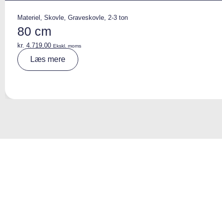
Materiel
,
Skovle
,
Graveskovle
,
2-3 ton
80 cm
kr.
4.719,00
Ekskl. moms
A
Læs mere
lt
e
r
n
a
ti
v
e
: