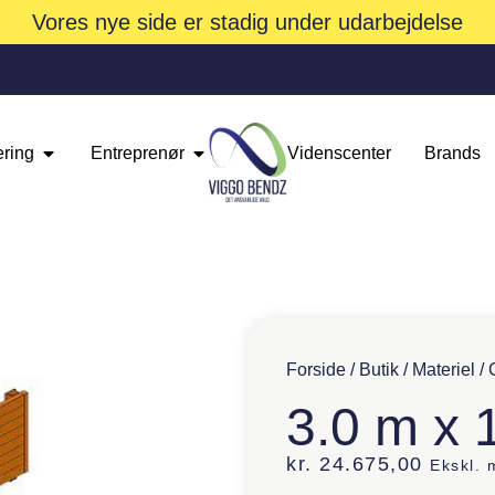
Vores nye side er stadig under udarbejdelse
ering
Entreprenør
Videnscenter
Brands
Forside
/
Butik
/
Materiel
/
3.0 m x 
kr.
24.675,00
Ekskl.