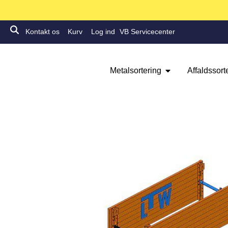
Kontakt os
Kurv
Log ind
VB Servicecenter
Metalsortering
Affaldssort