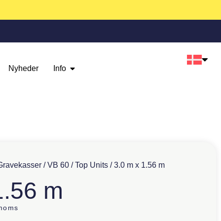
Nyheder
Info
Gravekasser
/
VB 60
/
Top Units
/ 3.0 m x 1.56 m
1.56 m
 moms