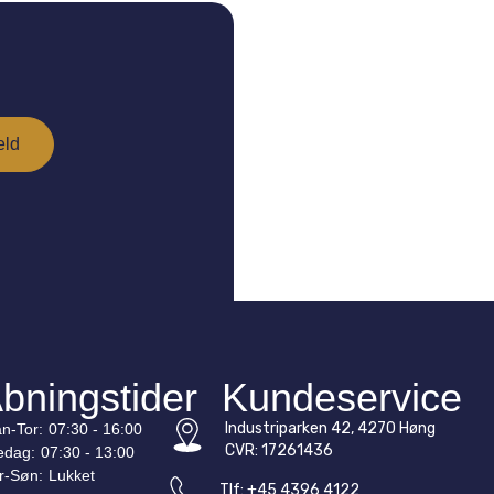
bningstider
Kundeservice
Industriparken 42, 4270 Høng
n-
Tor
:
07:30 - 16:00
CVR: 17261436
edag:
07:30 - 13:00
r-
Søn
:
Lukket
Tlf: +45 4396 4122