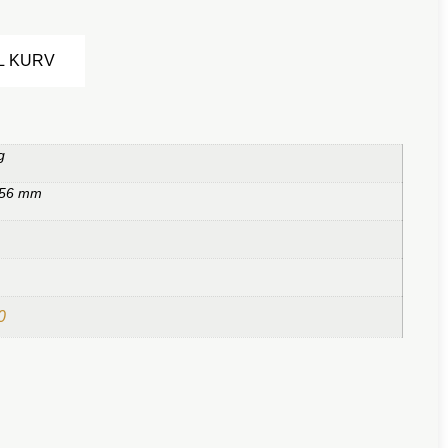
Alternative:
IL KURV
g
,56 mm
0