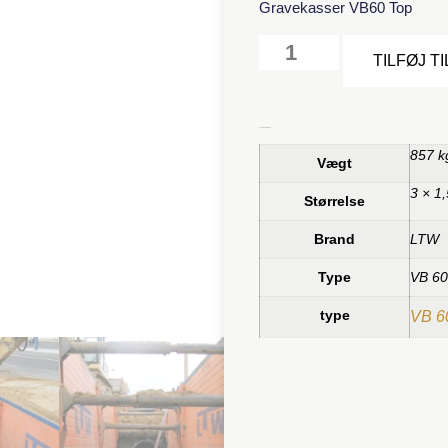
Gravekasser VB60 Top
TILFØJ T
Yderligere information
857 k
Vægt
3 × 1
Størrelse
Brand
LTW
Type
VB 60
type
VB 6