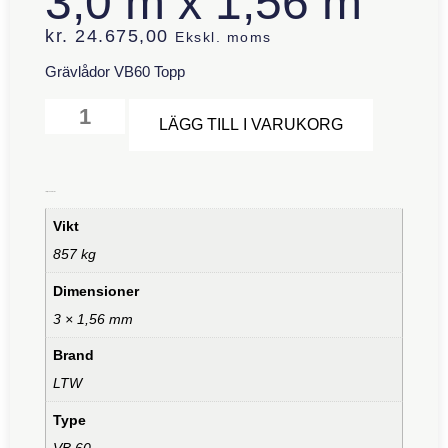
3,0 m x 1,56 m
kr.
24.675,00
Ekskl. moms
Grävlådor VB60 Topp
Alternative
LÄGG TILL I VARUKORG
Ytterligare information
Vikt
857 kg
Dimensioner
3 × 1,56 mm
Brand
LTW
Type
VB 60