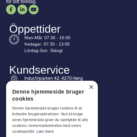
för ditt företag.
Öppettider
Man-
Mål
:
07:30 - 16:00
fredagar:
07:30 - 13:00
Lördag-
Son
:
Stängt
Kundservice
Industriparken 42, 4270 Høng
×
CVR: 17261436
Denne hjemmeside bruger
Tel: +45 4396 4122
cookies
E-post: vb@viggobendz.dk
Denne hjemmeside bruger cookies til at
forbedre brugeroplevelsen. Ved at bruge
Snabblänkar
vores hjemmeside giver du samtykke til alle
cookies i overensstemmelse med vores
Integritetspolicy
cookiepolitik.
Læs mere