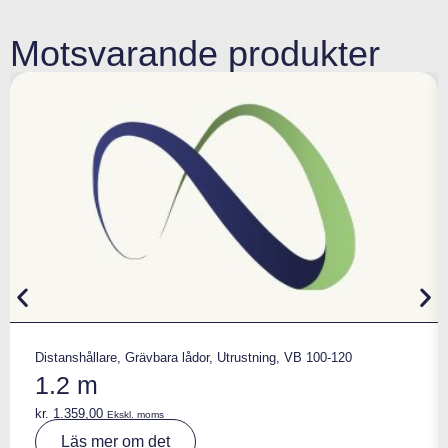
Motsvarande produkter
Distanshållare
,
Grävbara lådor
,
Utrustning
,
VB 100-120
1.2 m
kr.
1.359,00
Ekskl. moms
A
Läs mer om det
lt