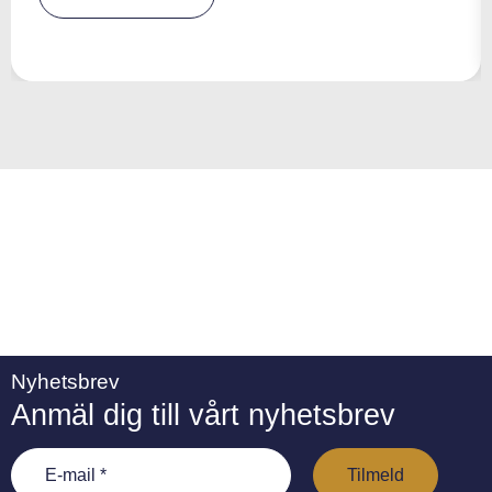
e
r
n
a
ti
v
e
:
Nyhetsbrev
Anmäl dig till vårt nyhetsbrev