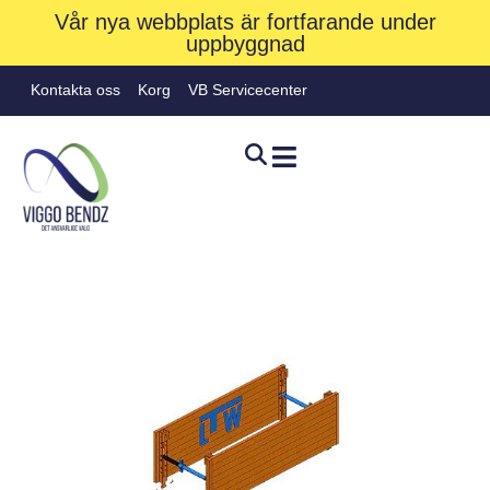
Vår nya webbplats är fortfarande under
uppbyggnad
Kontakta oss
Korg
VB Servicecenter